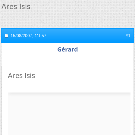
Ares Isis
15/08/2007,
11h57
#1
Gérard
Ares Isis