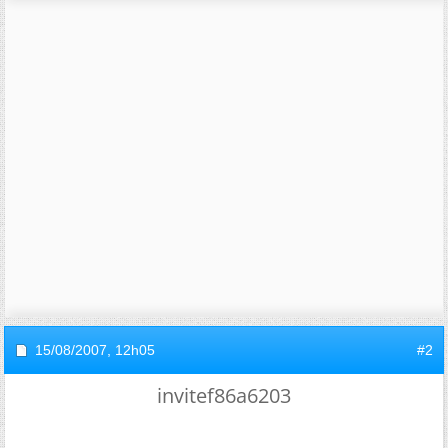
15/08/2007,
12h05
#2
invitef86a6203