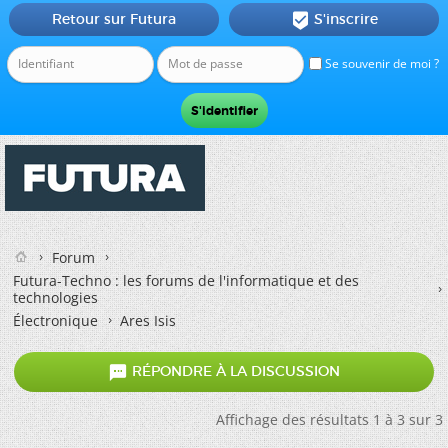
Retour sur Futura
S'inscrire

Se souvenir de moi ?
Forum
Futura-Techno : les forums de l'informatique et des
technologies
Électronique
Ares Isis

RÉPONDRE À LA DISCUSSION
Affichage des résultats 1 à 3 sur 3