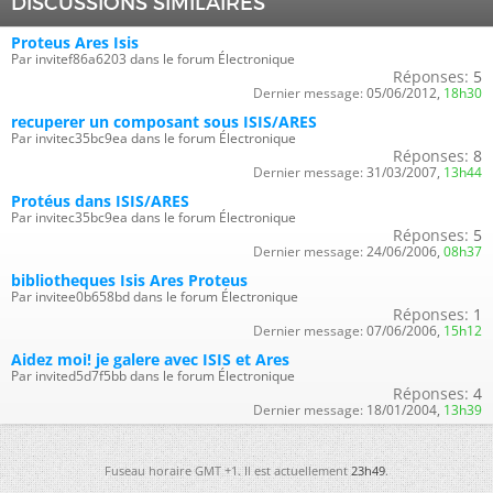
DISCUSSIONS SIMILAIRES
Proteus Ares Isis
Par invitef86a6203 dans le forum Électronique
Réponses:
5
Dernier message:
05/06/2012,
18h30
recuperer un composant sous ISIS/ARES
Par invitec35bc9ea dans le forum Électronique
Réponses:
8
Dernier message:
31/03/2007,
13h44
Protéus dans ISIS/ARES
Par invitec35bc9ea dans le forum Électronique
Réponses:
5
Dernier message:
24/06/2006,
08h37
bibliotheques Isis Ares Proteus
Par invitee0b658bd dans le forum Électronique
Réponses:
1
Dernier message:
07/06/2006,
15h12
Aidez moi! je galere avec ISIS et Ares
Par invited5d7f5bb dans le forum Électronique
Réponses:
4
Dernier message:
18/01/2004,
13h39
Fuseau horaire GMT +1. Il est actuellement
23h49
.