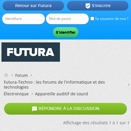
Retour sur Futura
S'inscrire

Se souvenir de moi ?
Forum
Futura-Techno : les forums de l'informatique et des
technologies
Électronique
Appareille auditif de sourd

RÉPONDRE À LA DISCUSSION
Affichage des résultats 1 à 1 sur 1