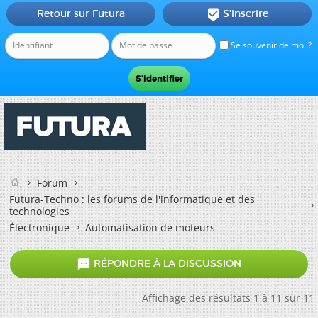
Retour sur Futura
S'inscrire

Se souvenir de moi ?
Forum
Futura-Techno : les forums de l'informatique et des
technologies
Électronique
Automatisation de moteurs

RÉPONDRE À LA DISCUSSION
Affichage des résultats 1 à 11 sur 11