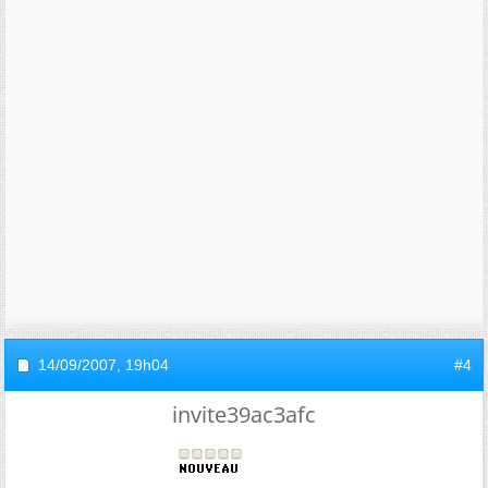
14/09/2007,
19h04
#4
invite39ac3afc