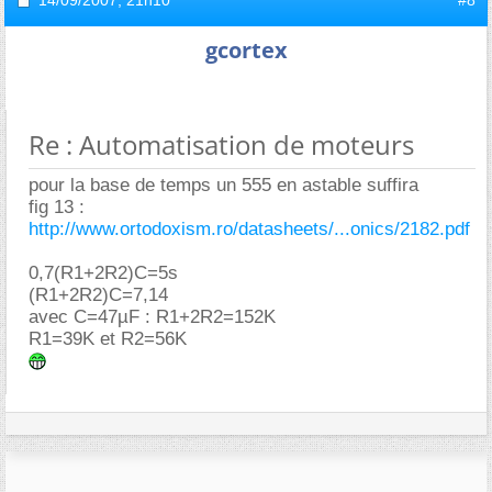
gcortex
Re : Automatisation de moteurs
pour la base de temps un 555 en astable suffira
fig 13 :
http://www.ortodoxism.ro/datasheets/...onics/2182.pdf
0,7(R1+2R2)C=5s
(R1+2R2)C=7,14
avec C=47µF : R1+2R2=152K
R1=39K et R2=56K