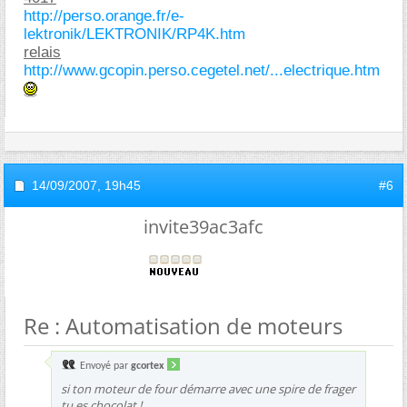
http://perso.orange.fr/e-
lektronik/LEKTRONIK/RP4K.htm
relais
http://www.gcopin.perso.cegetel.net/...electrique.htm
14/09/2007,
19h45
#6
invite39ac3afc
Re : Automatisation de moteurs
Envoyé par
gcortex
si ton moteur de four démarre avec une spire de frager
tu es chocolat !