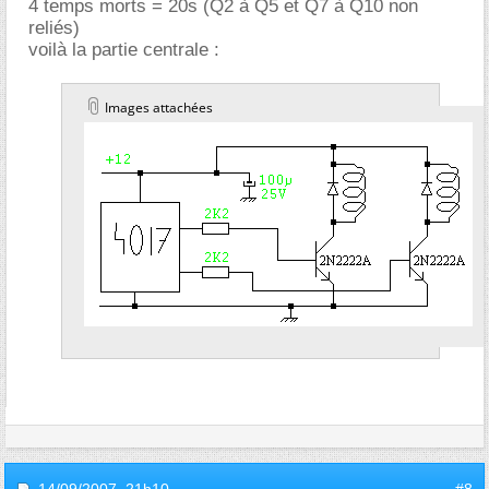
4 temps morts = 20s (Q2 à Q5 et Q7 à Q10 non
reliés)
voilà la partie centrale :
Images attachées
14/09/2007,
21h10
#8