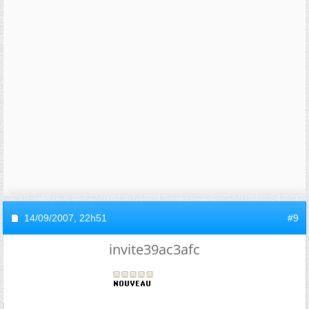
14/09/2007,
22h51
#9
invite39ac3afc