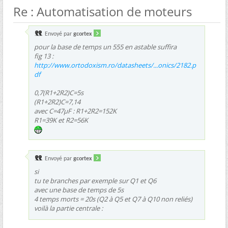
Re : Automatisation de moteurs
Envoyé par
gcortex
pour la base de temps un 555 en astable suffira
fig 13 :
http://www.ortodoxism.ro/datasheets/...onics/2182.p
df
0,7(R1+2R2)C=5s
(R1+2R2)C=7,14
avec C=47µF : R1+2R2=152K
R1=39K et R2=56K
Envoyé par
gcortex
si
tu te branches par exemple sur Q1 et Q6
avec une base de temps de 5s
4 temps morts = 20s (Q2 à Q5 et Q7 à Q10 non reliés)
voilà la partie centrale :