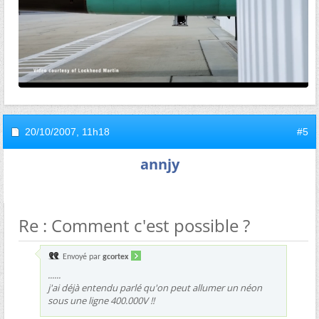
20/10/2007,
11h18
#5
annjy
Re : Comment c'est possible ?
Envoyé par
gcortex
......
j'ai déjà entendu parlé qu'on peut allumer un néon
sous une ligne 400.000V !!