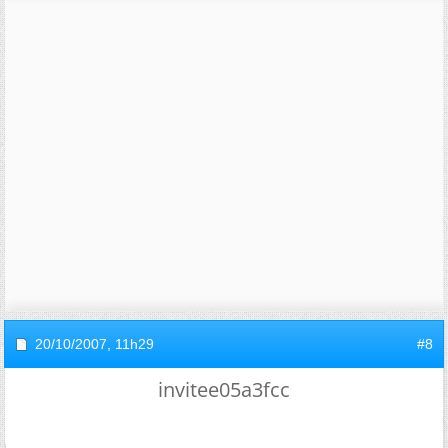
20/10/2007,
11h29
#8
invitee05a3fcc