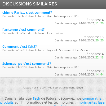
DISCUSSIONS SIMILAIRES
chimie Paris... c'est comment?
Par invitefd128b33 dans le forum Orientation après le BAC
Réponses:
4
Dernier message:
24/08/2007,
11h20
l'antenne c'est comment?
Par invitec35bc9ea dans le forum Électronique
Réponses:
15
Dernier message:
18/08/2005,
20h20
Comment c'est fait??
Par invite8a1ee9f2 dans le forum Logiciel - Software - Open Source
Réponses:
4
Dernier message:
02/08/2005,
22h13
Sciences -po c'est comment??
Par invite6f3e9169 dans le forum Orientation après le BAC
Réponses:
0
Dernier message:
09/01/2005,
14h44
Fuseau horaire GMT +1. Il est actuellement
19h06
.
Dans la rubrique
Tech
de Futura, découvrez nos
comparatifs
produits
sur l'informatique et les technologies :
imprimantes laser