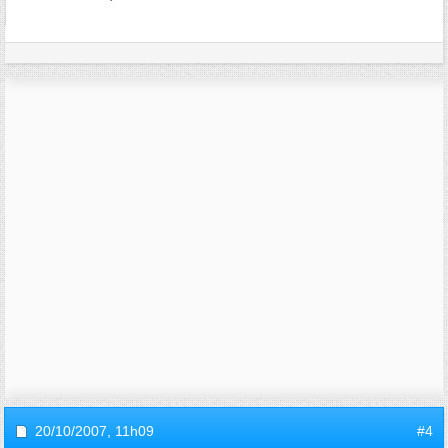
20/10/2007,
11h09
#4