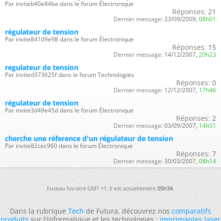
Par inviteb40e84ba dans le forum Électronique
Réponses:
21
Dernier message:
23/09/2009,
08h01
régulateur de tension
Par invite84109e98 dans le forum Électronique
Réponses:
15
Dernier message:
14/12/2007,
20h23
regulateur de tension
Par invited373625f dans le forum Technologies
Réponses:
0
Dernier message:
12/12/2007,
17h46
régulateur de tension
Par invite3d49e45d dans le forum Électronique
Réponses:
2
Dernier message:
03/09/2007,
14h51
cherche une réference d'un régulateur de tension
Par invite82cec960 dans le forum Électronique
Réponses:
7
Dernier message:
30/03/2007,
08h14
Fuseau horaire GMT +1. Il est actuellement
05h34
.
Dans la rubrique
Tech
de Futura, découvrez nos
comparatifs
produits
sur l'informatique et les technologies :
imprimantes laser