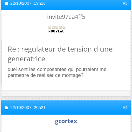
22/10/2007,
19h18
#3
invite97ea4ff5
Re : regulateur de tension d une
generatrice
quel sont les composantes qui pourraient me
permettre de realiser ce montage?
22/10/2007,
20h21
#4
gcortex