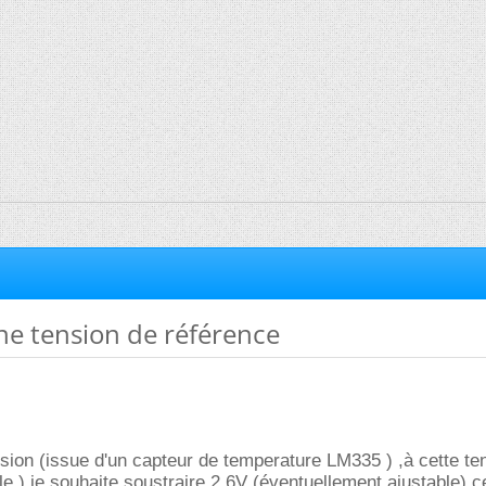
ne tension de référence
ion (issue d'un capteur de temperature LM335 ) ,à cette te
le ) je souhaite soustraire 2,6V (éventuellement ajustable) c