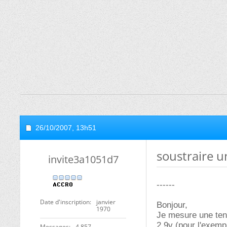
26/10/2007,
13h51
soustraire u
invite3a1051d7
------
Date d'inscription
janvier
Bonjour,
1970
Je mesure une tens
2,9v (pour l'exemp
Messages
4 857