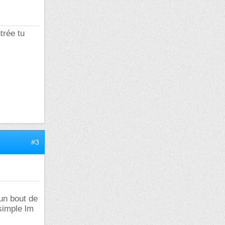
trée tu
#3
 un bout de
 simple lm