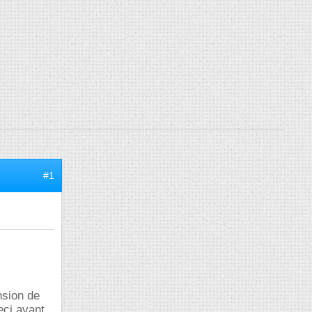
#1
nsion de
eci avant