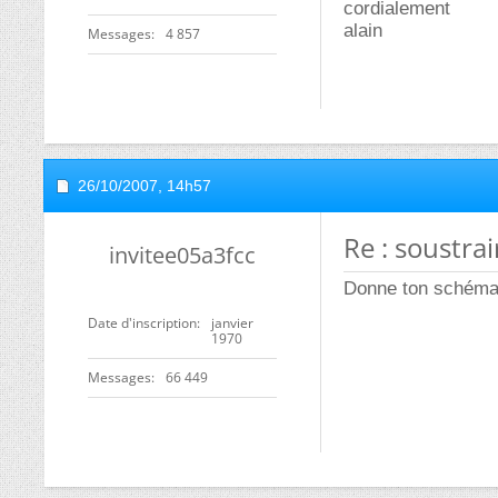
cordialement
alain
Messages
4 857
26/10/2007,
14h57
Re : soustra
invitee05a3fcc
Donne ton schéma
Date d'inscription
janvier
1970
Messages
66 449