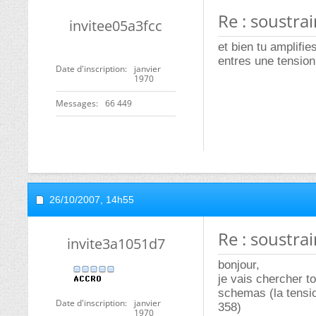
Re : soustra
invitee05a3fcc
et bien tu amplifie
entres une tension 
Date d'inscription
janvier
1970
Messages
66 449
26/10/2007,
14h55
Re : soustra
invite3a1051d7
bonjour,
je vais chercher to
schemas (la tension
Date d'inscription
janvier
358)
1970