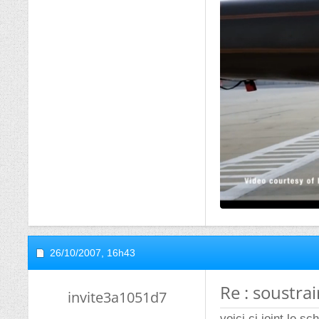
26/10/2007,
16h43
Re : soustra
invite3a1051d7
voici ci joint le 