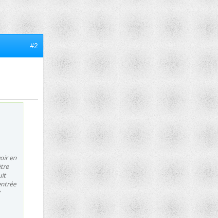
#2
voir en
tre
uit
entrée