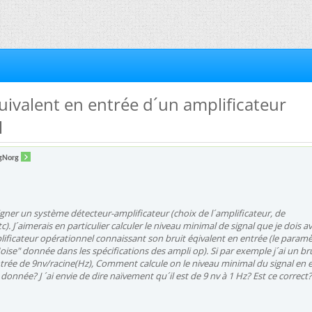
quivalent en entrée d´un amplificateur
l
gNorg
igner un système détecteur-amplificateur (choix de l´amplificateur, de
tc). J´aimerais en particulier calculer le niveau minimal de signal que je dois a
ificateur opérationnel connaissant son bruit éqivalent en entrée (le paramè
oise" donnée dans les spécifications des ampli op). Si par exemple j´ai un br
trée de 9nv/racine(Hz), Comment calcule on le niveau minimal du signal en 
onnée? J ´ai envie de dire naïvement qu´il est de 9 nv à 1 Hz? Est ce correct?