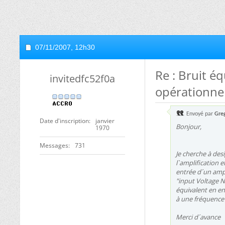
07/11/2007,
12h30
Re : Bruit é
invitedfc52f0a
opérationne
Envoyé par
Gre
Date d'inscription
janvier
Bonjour,
1970
Messages
731
Je cherche à des
l`amplification e
entrée d´un ampl
"input Voltage N
équivalent en en
à une fréquence d
Merci d´avance