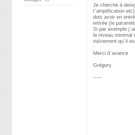
Je cherche à desig
l`amplification etc
dois avoir en entr
entrée (le paramèt
Si par exemple j´a
le niveau minimal 
naïvement qu´il es
Merci d´avance
Grégory
-----