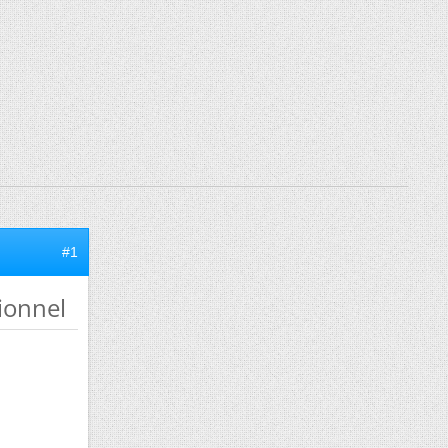
#1
ionnel