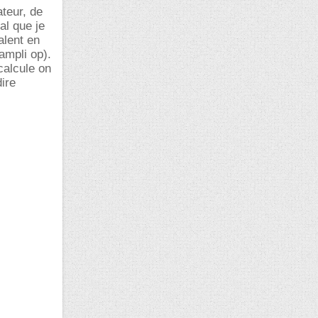
teur, de
al que je
alent en
ampli op).
calcule on
ire