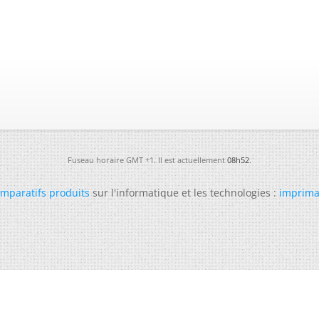
Fuseau horaire GMT +1. Il est actuellement
08h52
.
mparatifs produits
sur l'informatique et les technologies :
imprima