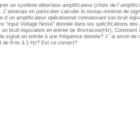
ner un système détecteur-amplificateur (choix de l´amplifica
). J´aimerais en particulier calculer le niveau minimal de sign
ée d´un amplificateur opérationnel connaissant son bruit éqiv
re "input Voltage Noise" donnée dans les spécifications des 
i un bruit équivalent en entrée de 9nv/racine(Hz), Comment 
du signal en entrée à une fréquence donnée? J ´ai envie de d
t de 9 nv à 1 Hz? Est ce correct?