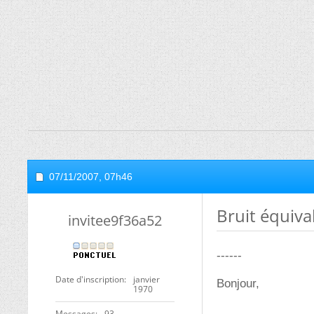
07/11/2007,
07h46
Bruit équiva
invitee9f36a52
------
Date d'inscription
janvier
Bonjour,
1970
Messages
93