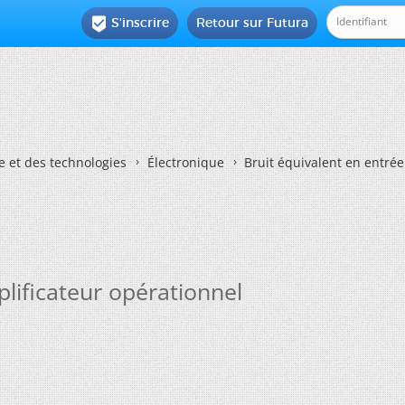
S'inscrire
Retour sur Futura

e et des technologies
Électronique
Bruit équivalent en entrée
lificateur opérationnel