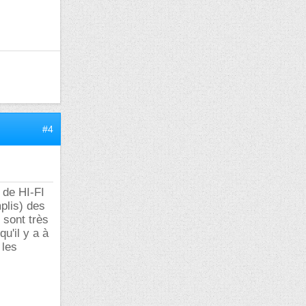
#4
t de HI-FI
plis) des
 sont très
u'il y a à
 les