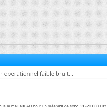
 opérationnel faible bruit...
ous le meilleur AO pour un préampli de sono (20-20 000 Hz) 