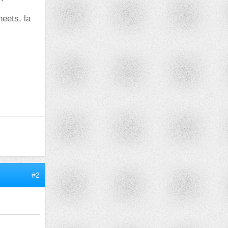
eets, la
#2