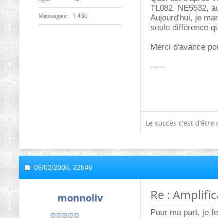
TL082, NE5532, aut
Messages
1 430
Aujourd'hui, je ma
seule différence que
Merci d'avance pou
-----
Le succès c'est d'êtr
06/02/2006,
22h46
Re : Amplific
monnoliv
Pour ma part, je fe