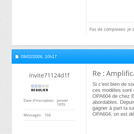
Pas de complexes: je 
09/02/2006,
10h17
Re : Amplific
invite71124d1f
Si c'est bien de so
ces modèles sont d
OPA604 de chez Bur
Date d'inscription
janvier
abordables. Depuis 
1970
gagner à part la sa
OPA604, on est déj
Messages
166