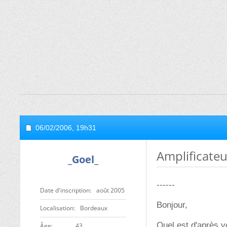
06/02/2006,
19h31
Amplificateur
_Goel_
------
Date d'inscription
août 2005
Bonjour,
Localisation
Bordeaux
Quel est d'après v
ge
43