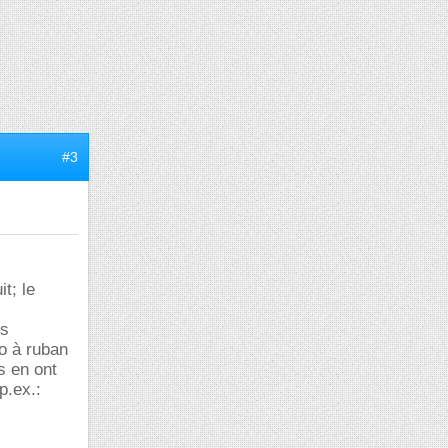
#3
t; le
es
o à ruban
s en ont
p.ex.: