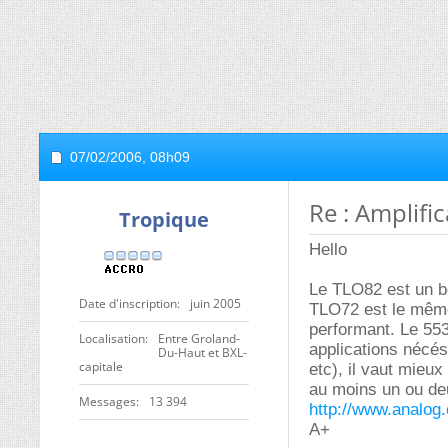
07/02/2006,
08h09
Re : Amplific
Tropique
Hello
Le TLO82 est un bo
Date d'inscription
juin 2005
TLO72 est le même
performant. Le 553
Localisation
Entre Groland-
applications nécé
Du-Haut et BXL-
capitale
etc), il vaut mieu
au moins un ou deu
Messages
13 394
http://www.analog
A+