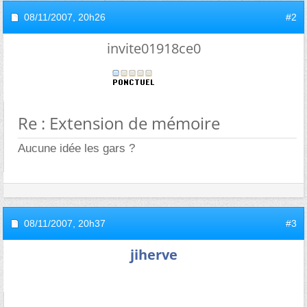
08/11/2007,
20h26
#2
invite01918ce0
Re : Extension de mémoire
Aucune idée les gars ?
08/11/2007,
20h37
#3
jiherve