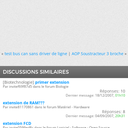
«
test bus can sans driver de ligne
|
AOP Soustracteur 3 broche
»
DISCUSSIONS SIMILAIRES
[Biotechnologie]
primer extension
Par invitef69f87d5 dans le forum Biologie
Réponses:
10
Dernier message:
18/12/2007,
01h10
extension de RAM???
Par invite81170861 dans le forum Matériel - Hardware
Réponses:
8
Dernier message:
04/09/2007,
20h31
extension FCD
Par invite0599ed8c dans le forum Logiciel - Software - Open Source