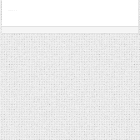
-----