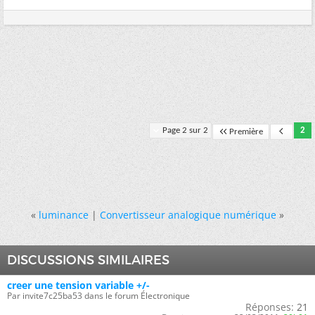
Page 2 sur 2
2
Première
«
luminance
|
Convertisseur analogique numérique
»
DISCUSSIONS SIMILAIRES
creer une tension variable +/-
Par invite7c25ba53 dans le forum Électronique
Réponses:
21