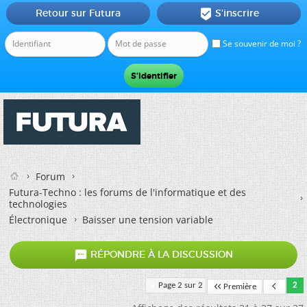
Retour sur Futura
S'inscrire

Se souvenir de moi ?
Forum
Futura-Techno : les forums de l'informatique et des
technologies
Électronique
Baisser une tension variable

RÉPONDRE À LA DISCUSSION
Page 2 sur 2
2
Première