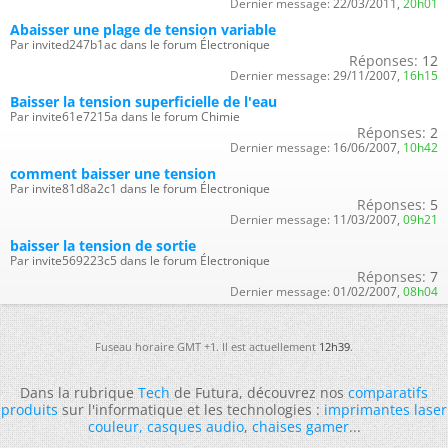
Dernier message:
22/03/2011,
20h01
Abaisser une plage de tension variable
Par invited247b1ac dans le forum Électronique
Réponses:
12
Dernier message:
29/11/2007,
16h15
Baisser la tension superficielle de l'eau
Par invite61e7215a dans le forum Chimie
Réponses:
2
Dernier message:
16/06/2007,
10h42
comment baisser une tension
Par invite81d8a2c1 dans le forum Électronique
Réponses:
5
Dernier message:
11/03/2007,
09h21
baisser la tension de sortie
Par invite569223c5 dans le forum Électronique
Réponses:
7
Dernier message:
01/02/2007,
08h04
Fuseau horaire GMT +1. Il est actuellement
12h39
.
Dans la rubrique
Tech
de Futura, découvrez nos
comparatifs
produits
sur l'informatique et les technologies :
imprimantes laser
couleur
,
casques audio
,
chaises gamer
...