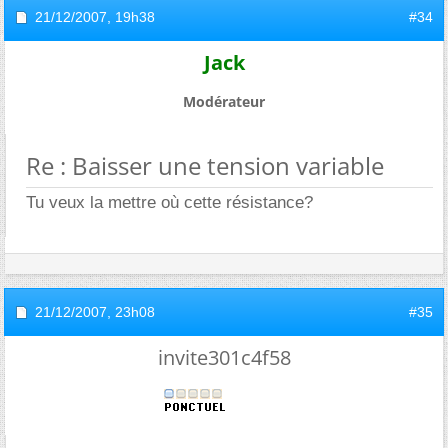
21/12/2007,
19h38
#34
Jack
Modérateur
Re : Baisser une tension variable
Tu veux la mettre où cette résistance?
21/12/2007,
23h08
#35
invite301c4f58