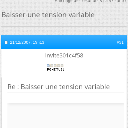
Affichage des résultats 31 à 37 sur 37
Baisser une tension variable
21/12/2007,
19h13
#31
invite301c4f58
Re : Baisser une tension variable