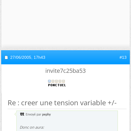
27/06/2005,
17h43
#13
invite7c25ba53
Re : creer une tension variable +/-
Envoyé par
pephy
Donc on aura: