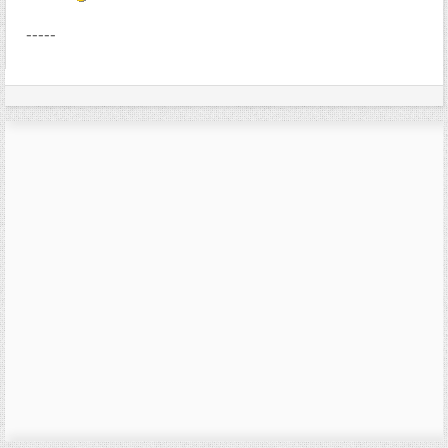
-----