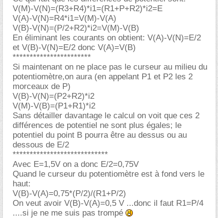
V(M)-V(N)=(R3+R4)*i1=(R1+P+R2)*i2=E
V(A)-V(N)=R4*i1=V(M)-V(A)
V(B)-V(N)=(P/2+R2)*i2=V(M)-V(B)
En éliminant les courants on obtient: V(A)-V(N)=E/2
et V(B)-V(N)=E/2 donc V(A)=V(B)
***********************
Si maintenant on ne place pas le curseur au milieu du
potentiomètre,on aura (en appelant P1 et P2 les 2
morceaux de P)
V(B)-V(N)=(P2+R2)*i2
V(M)-V(B)=(P1+R1)*i2
Sans détailler davantage le calcul on voit que ces 2
différences de potentiel ne sont plus égales; le
potentiel du point B pourra être au dessus ou au
dessous de E/2
****************************
Avec E=1,5V on a donc E/2=0,75V
Quand le curseur du potentiomètre est à fond vers le
haut:
V(B)-V(A)=0,75*(P/2)/(R1+P/2)
On veut avoir V(B)-V(A)=0,5 V ...donc il faut R1=P/4
....si je ne me suis pas trompé