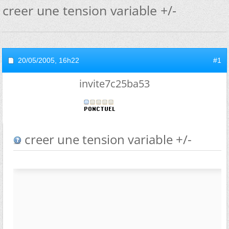
creer une tension variable +/-
20/05/2005,
16h22
#1
invite7c25ba53
creer une tension variable +/-