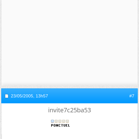
23/05/2005,
13h57
#7
invite7c25ba53