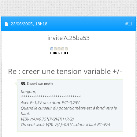
23/06/2005,
18h18
#11
invite7c25ba53
Re : creer une tension variable +/-
Envoyé par
pephy
bonjour,
****************************
Avec E=1,5V on a donc E/2=0,75V
Quand le curseur du potentiomètre est à fond vers le
haut:
V(B)-V(A)=0,75*(P/2)/(R1+P/2)
On veut avoir V(B)-V(A)=0,5 V ...donc il faut R1=P/4