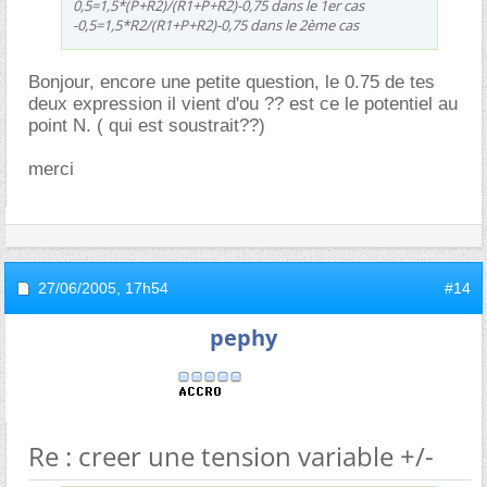
0,5=1,5*(P+R2)/(R1+P+R2)-0,75 dans le 1er cas
-0,5=1,5*R2/(R1+P+R2)-0,75 dans le 2ème cas
Bonjour, encore une petite question, le 0.75 de tes
deux expression il vient d'ou ?? est ce le potentiel au
point N. ( qui est soustrait??)
merci
27/06/2005,
17h54
#14
pephy
Re : creer une tension variable +/-