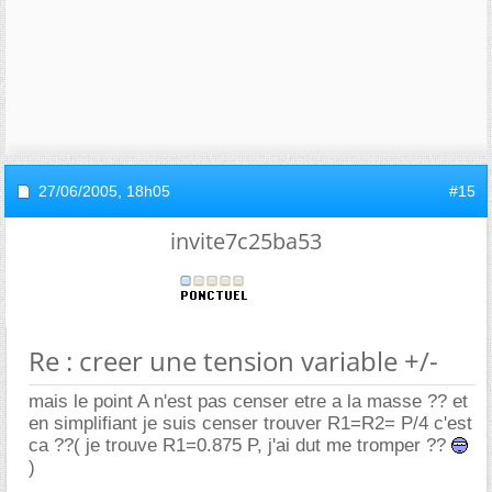
27/06/2005,
18h05
#15
invite7c25ba53
Re : creer une tension variable +/-
mais le point A n'est pas censer etre a la masse ?? et
en simplifiant je suis censer trouver R1=R2= P/4 c'est
ca ??( je trouve R1=0.875 P, j'ai dut me tromper ??
)