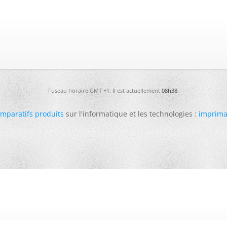
Fuseau horaire GMT +1. Il est actuellement
08h38
.
mparatifs produits
sur l'informatique et les technologies :
imprima