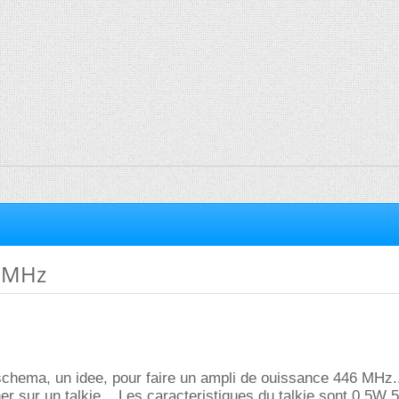
 MHz
schema, un idee, pour faire un ampli de ouissance 446 MHz..
her sur un talkie ...Les caracteristiques du talkie sont 0.5W