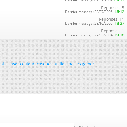
Dernier message:
01/09/2007,
09h31
Réponses:
3
Dernier message:
22/07/2006,
15h12
Réponses:
11
Dernier message:
28/10/2005,
18h27
Réponses:
1
Dernier message:
27/03/2004,
19h18
ntes laser couleur
,
casques audio
,
chaises gamer
...