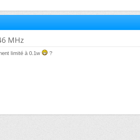
446 MHz
ment limité à 0.1w
?