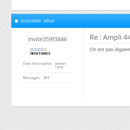
02/11/2004,
18h42
Re : Ampli 
invite359f3846
On est pas légale
Date d'inscription
janvier
1970
Messages
493