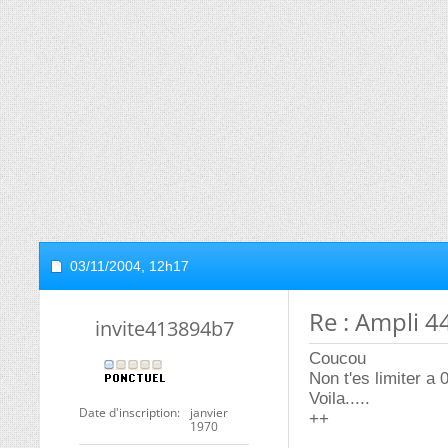
03/11/2004,
12h17
Re : Ampli 
invite413894b7
Coucou
Non t'es limiter a
Voila.....
Date d'inscription
janvier
++
1970