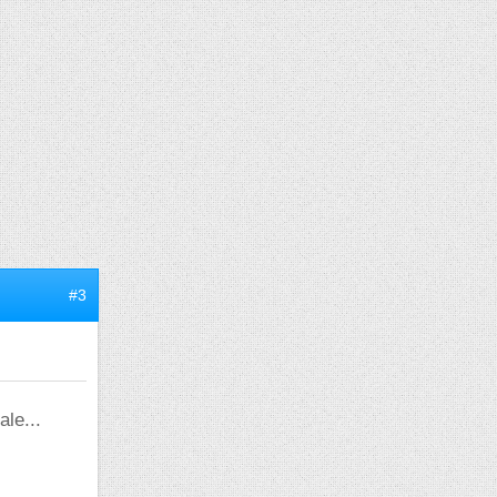
#3
ale...