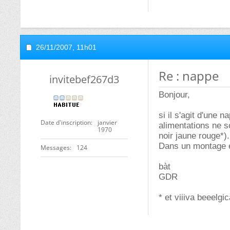
26/11/2007,
11h01
Re : nappe
invitebef267d3
Bonjour,
si il s'agit d'une 
Date d'inscription
janvier
alimentations ne s
1970
noir jaune rouge*).
Dans un montage é
Messages
124
bàt
GDR
* et viiiva beeelgic