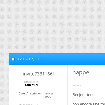
26/11/2007,
10h06
nappe
invite7331166f
------
Date d'inscription
janvier
Bonjour tous,
1970
bon encore une fo
Messages
28