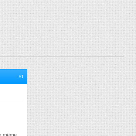
#1
me même.