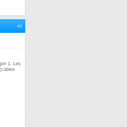
#2
 pin 1. Les
 (cables