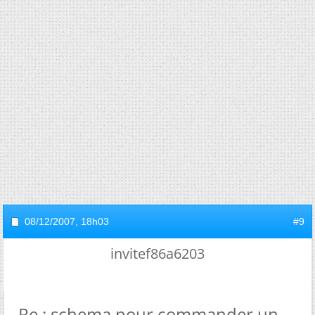
08/12/2007,
18h03
#9
invitef86a6203
Re : schema pour commander un