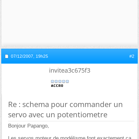
07/12/2007,
19h25
#2
invitea3c675f3
Re : schema pour commander un
servo avec un potentiometre
Bonjour Papango,
Les servos moteur de modélisme font exactement ça.