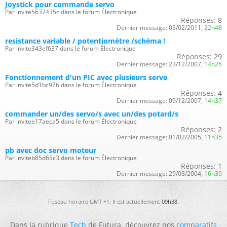
Joystick pour commande servo
Par invite5637435c dans le forum Électronique
Réponses:
8
Dernier message:
03/02/2011,
22h48
resistance variable / potentiométre /schéma !
Par invite343ef637 dans le forum Électronique
Réponses:
29
Dernier message:
23/12/2007,
14h26
Fonctionnement d'un PIC avec plusieurs servo
Par invite5d1bc976 dans le forum Électronique
Réponses:
4
Dernier message:
09/12/2007,
14h37
commander un/des servo/s avec un/des potard/s
Par invitee17aeca5 dans le forum Électronique
Réponses:
2
Dernier message:
01/02/2005,
11h35
pb avec doc servo moteur
Par inviteb85d65c3 dans le forum Électronique
Réponses:
1
Dernier message:
29/03/2004,
16h30
Fuseau horaire GMT +1. Il est actuellement
09h38
.
Dans la rubrique
Tech
de Futura, découvrez nos
comparatifs