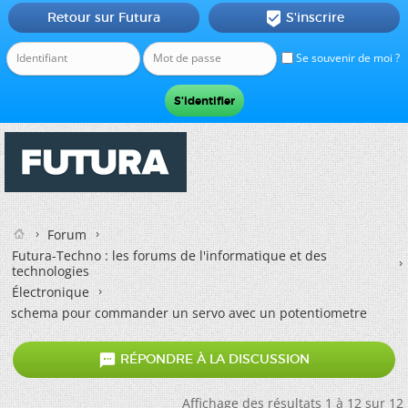
Retour sur Futura
S'inscrire

Se souvenir de moi ?
Forum
Futura-Techno : les forums de l'informatique et des
technologies
Électronique
schema pour commander un servo avec un potentiometre

RÉPONDRE À LA DISCUSSION
Affichage des résultats 1 à 12 sur 12