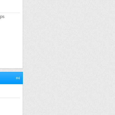
mps
#4