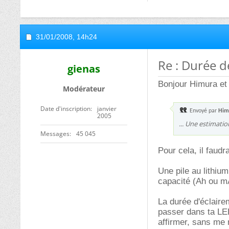
31/01/2008,
14h24
Re : Durée de
gienas
Bonjour Himura et 
Modérateur
Date d'inscription
janvier
Envoyé par
Him
2005
... Une estimation
Messages
45 045
Pour cela, il faudr
Une pile au lithium
capacité (Ah ou m
La durée d'éclaire
passer dans ta LED
affirmer, sans me 