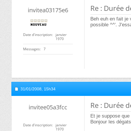
Re : Durée de
invitea03175e6
Beh euh en fait je 
possible ^^'. J'es
Date d'inscription
janvier
1970
Messages
7
31/01/2008,
15h34
Re : Durée de
invitee05a3fcc
Et je suppose que 
Bonjour les dégats
Date d'inscription
janvier
1970