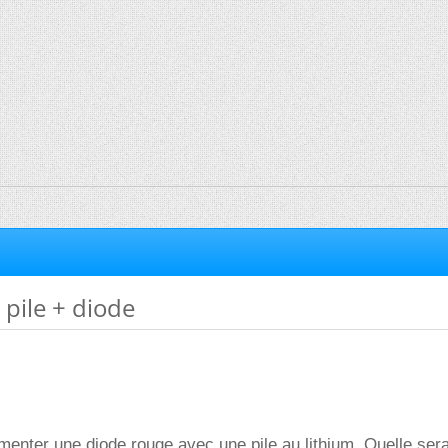
 pile + diode
imenter une diode rouge avec une pile au lithium. Quelle sera