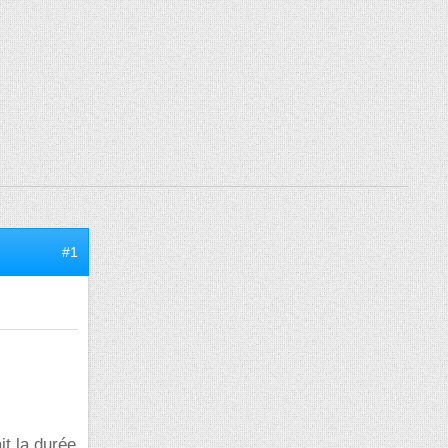
#1
it la durée