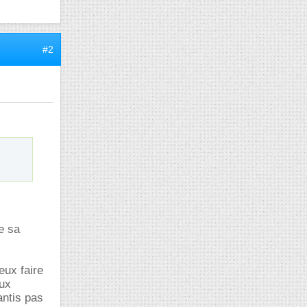
#2
re sa
eux faire
eux
antis pas