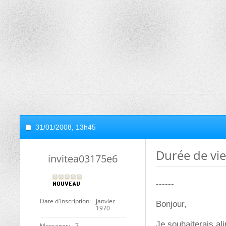
31/01/2008,
13h45
Durée de vie
invitea03175e6
------
Date d'inscription
janvier
Bonjour,
1970
Je souhaiterais al
Messages
7