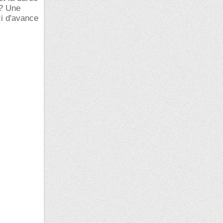
7? Une
ci d'avance