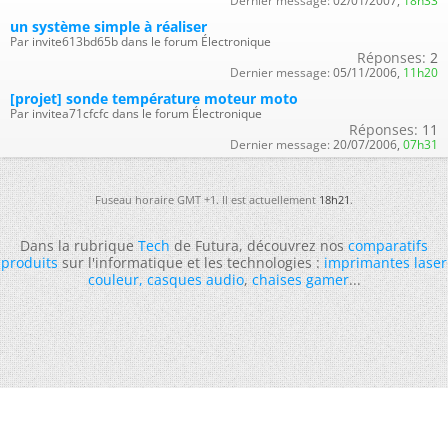
Dernier message:
02/01/2007,
18h33
un système simple à réaliser
Par invite613bd65b dans le forum Électronique
Réponses:
2
Dernier message:
05/11/2006,
11h20
[projet] sonde température moteur moto
Par invitea71cfcfc dans le forum Électronique
Réponses:
11
Dernier message:
20/07/2006,
07h31
Fuseau horaire GMT +1. Il est actuellement
18h21
.
Dans la rubrique
Tech
de Futura, découvrez nos
comparatifs
produits
sur l'informatique et les technologies :
imprimantes laser
couleur
,
casques audio
,
chaises gamer
...