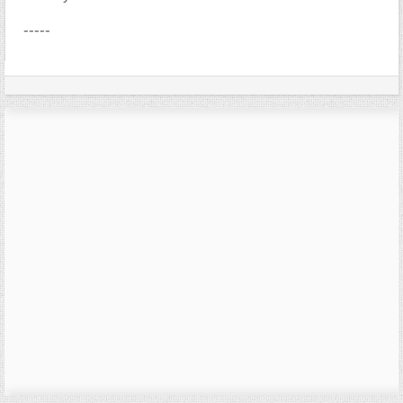
-----