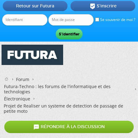
Retour sur Futura
S'inscrire

Se souvenir de moi ?
Forum
Futura-Techno : les forums de l'informatique et des
technologies
Électronique
Projet de Realiser un systeme de detection de passage de
petite moto

RÉPONDRE À LA DISCUSSION