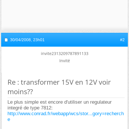
30/04/2008,
23h01
#2
invite2313209787891133
Invité
Re : transformer 15V en 12V voir
moins??
Le plus simple est encore d'utiliser un regulateur
integré de type 7812:
http://www.conrad.fr/webapp/wcs/stor...gory=recherch
e