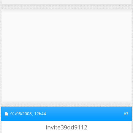
01/05/2008,
12h44
#7
invite39dd9112