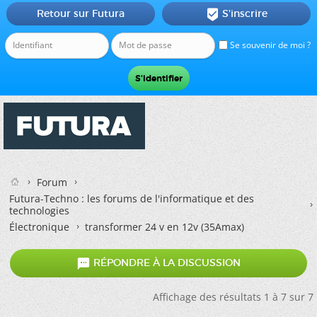
Retour sur Futura
S'inscrire

Se souvenir de moi ?
Forum
Futura-Techno : les forums de l'informatique et des
technologies
Électronique
transformer 24 v en 12v (35Amax)

RÉPONDRE À LA DISCUSSION
Affichage des résultats 1 à 7 sur 7