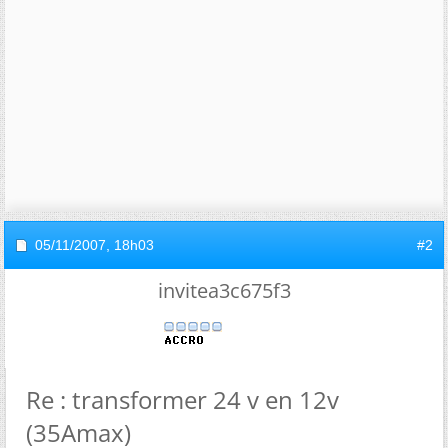
05/11/2007,
18h03
#2
invitea3c675f3
Re : transformer 24 v en 12v
(35Amax)