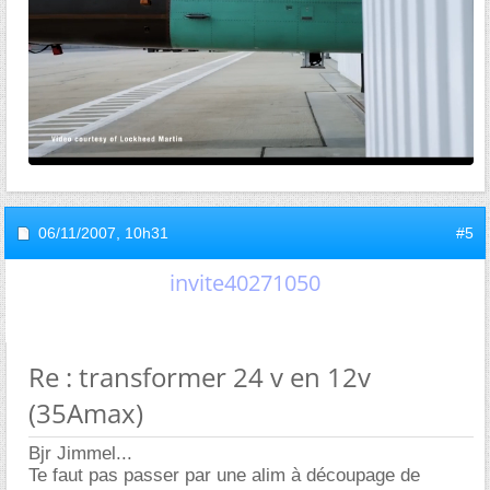
06/11/2007,
10h31
#5
invite40271050
Re : transformer 24 v en 12v
(35Amax)
Bjr Jimmel...
Te faut pas passer par une alim à découpage de