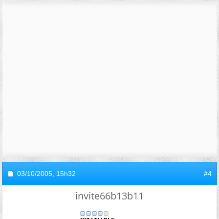
03/10/2005,
15h32
#4
invite66b13b11