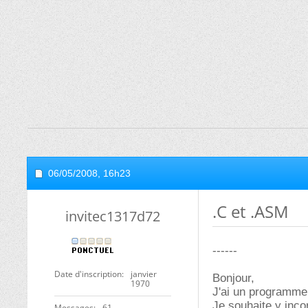
06/05/2008,
16h23
.C et .ASM
invitec1317d72
------
Date d'inscription
janvier
Bonjour,
1970
J'ai un programme
Je souhaite y inc
Messages
61