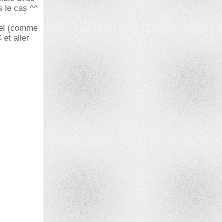
s le cas ^^
pel (comme
et aller