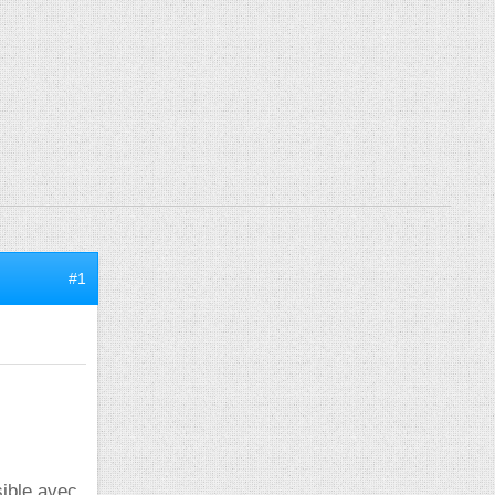
#1
sible avec