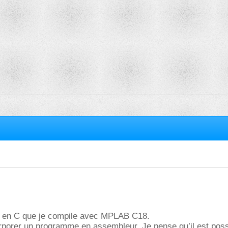
 en C que je compile avec MPLAB C18.
orporer un programme en assembleur, Je pense qu’il est pos