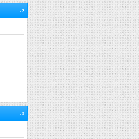
#2
#3