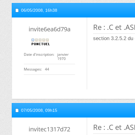
06/05/2008,
16h38
Re : .C et .A
invite6ea6d79a
section 3.2.5.2 d
Date d'inscription
janvier
1970
Messages
44
07/05/2008,
09h15
Re : .C et .A
invitec1317d72