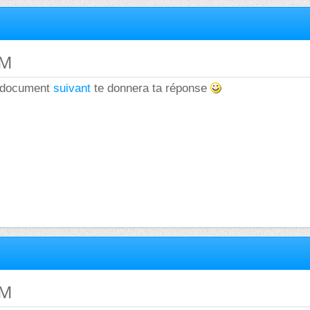
SM
u document
suivant
te donnera ta réponse
SM