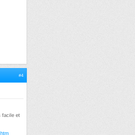
#4
facile et
.htm