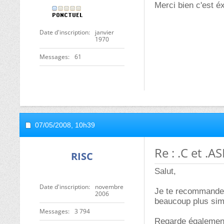
Merci bien c'est é
Date d'inscription
janvier
1970
Messages
61
07/05/2008,
10h39
Re : .C et .A
RISC
Salut,
Date d'inscription
novembre
Je te recommande d
2006
beaucoup plus sim
Messages
3 794
Regarde également