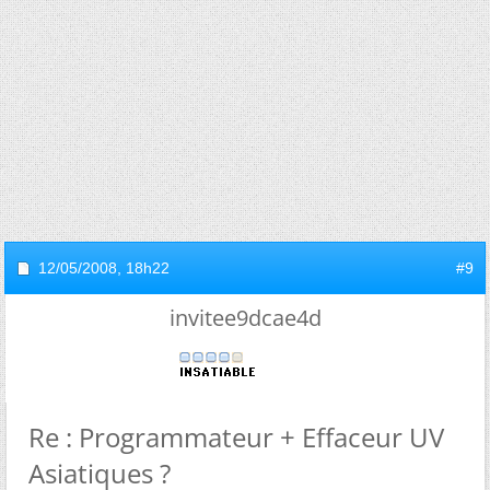
12/05/2008,
18h22
#9
invitee9dcae4d
Re : Programmateur + Effaceur UV
Asiatiques ?