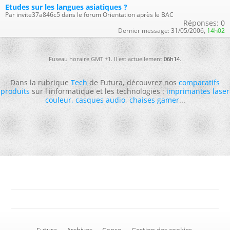
Etudes sur les langues asiatiques ?
Par invite37a846c5 dans le forum Orientation après le BAC
Réponses:
0
Dernier message:
31/05/2006,
14h02
Fuseau horaire GMT +1. Il est actuellement
06h14
.
Dans la rubrique
Tech
de Futura, découvrez nos
comparatifs
produits
sur l'informatique et les technologies :
imprimantes laser
couleur
,
casques audio
,
chaises gamer
...
-
Futura
-
Archives
-
Conso
-
Gestion des cookies
-