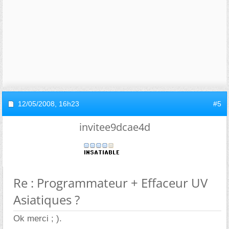
12/05/2008,
16h23
#5
invitee9dcae4d
Re : Programmateur + Effaceur UV
Asiatiques ?
Ok merci ; ).