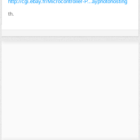
http://cgi.ebay.fr/Microcontroller-P...ayphotohosting
th.