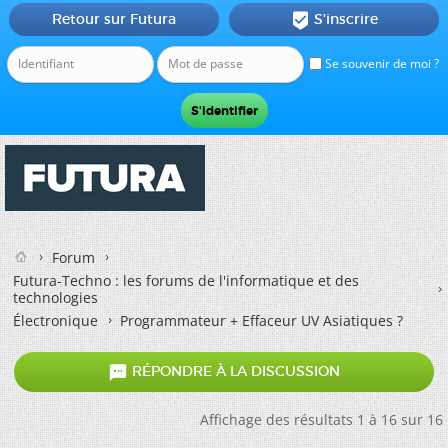
Retour sur Futura
S'inscrire

Se souvenir de moi ?
Forum
Futura-Techno : les forums de l'informatique et des
technologies
Électronique
Programmateur + Effaceur UV Asiatiques ?

RÉPONDRE À LA DISCUSSION
Affichage des résultats 1 à 16 sur 16