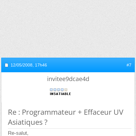
12/05/2008,
17h46
#7
invitee9dcae4d
Re : Programmateur + Effaceur UV
Asiatiques ?
Re-salut,