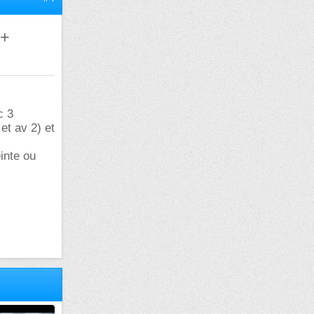
 +
c 3
et av 2) et
inte ou