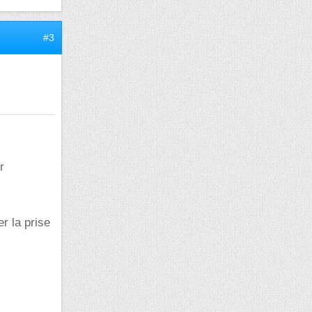
#3
r
r la prise