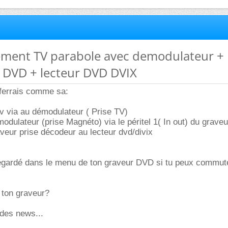
ement TV parabole avec demodulateur +
r DVD + lecteur DVD DVIX
e ferrais comme sa:
 tv via au démodulateur ( Prise TV)
modulateur (prise Magnéto) via le péritel 1( In out) du graveu
aveur prise décodeur au lecteur dvd/divix
regardé dans le menu de ton graveur DVD si tu peux commute
 ton graveur?
 des news...