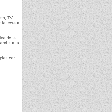
eto, TV,
 le lecteur
ine de la
erai sur la
mples car