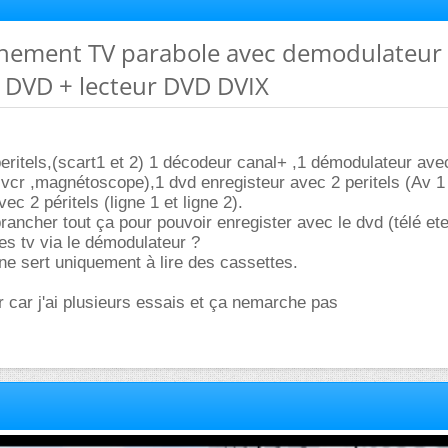
hement TV parabole avec demodulateur
r DVD + lecteur DVD DVIX
 peritels,(scart1 et 2) 1 décodeur canal+ ,1 démodulateur ave
 vcr ,magnétoscope),1 dvd enregisteur avec 2 peritels (Av 1 
c 2 péritels (ligne 1 et ligne 2).
ancher tout ça pour pouvoir enregister avec le dvd (télé ete
es tv via le démodulateur ?
e sert uniquement à lire des cassettes.
r car j'ai plusieurs essais et ça nemarche pas