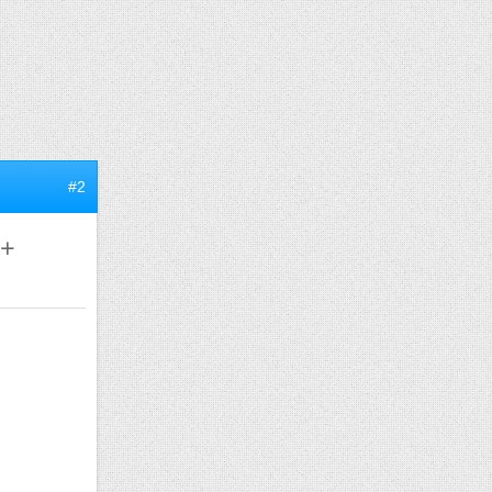
#2
 +