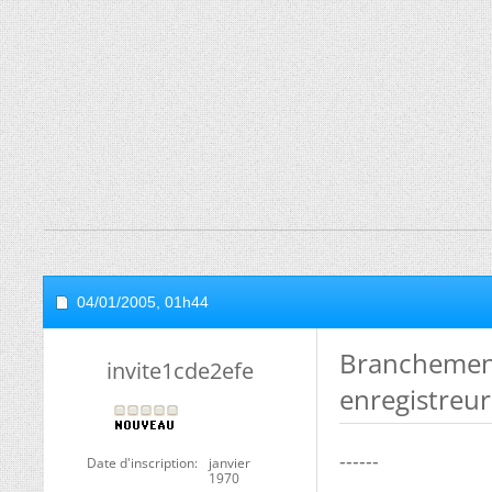
04/01/2005,
01h44
Branchement
invite1cde2efe
enregistreu
------
Date d'inscription
janvier
1970