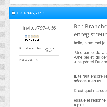
13/01/2005,
21h56
Re : Branch
invitea7974b66
enregistreu
hello, alors moi j
Date d'inscription
janvier
1970
-Une péritel de la
-Une périetl du dé
Messages
77
-une péritel Du gr
IL te faut encore 
décodeur en IN...
C est quel marque
essaie et redonne
a plus