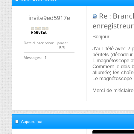
Re : Branc
invite9ed5917e
enregistreu
Bonjour
Date d'inscription
janvier
1970
J'ai 1 télé avec 2
péritels (décodeur
Messages
1
1 magnétoscope ave
Comment je dois br
allumée) les chaîn
Le magnétoscope n
Merci de m'éclaire
Aujourd'hui