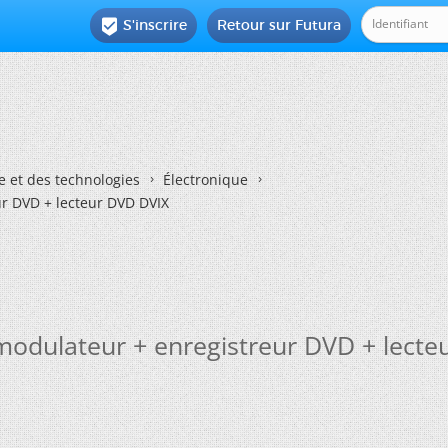
S'inscrire
Retour sur Futura

e et des technologies
Électronique
r DVD + lecteur DVD DVIX
odulateur + enregistreur DVD + lecte