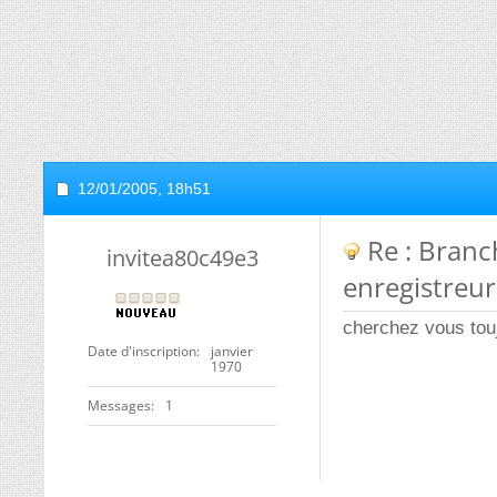
12/01/2005,
18h51
Re : Branc
invitea80c49e3
enregistreu
cherchez vous tou
Date d'inscription
janvier
1970
Messages
1