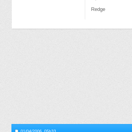
Redge
01/04/2006,
05h33