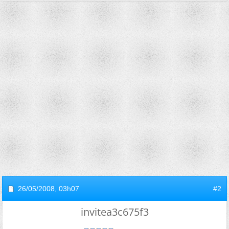
26/05/2008,
03h07
#2
invitea3c675f3