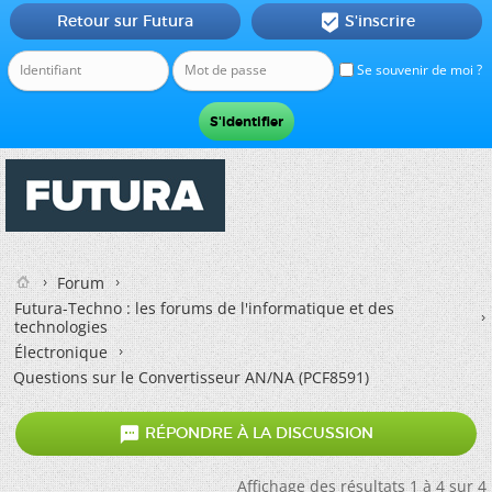
Retour sur Futura
S'inscrire

Se souvenir de moi ?
Forum
Futura-Techno : les forums de l'informatique et des
technologies
Électronique
Questions sur le Convertisseur AN/NA (PCF8591)

RÉPONDRE À LA DISCUSSION
Affichage des résultats 1 à 4 sur 4