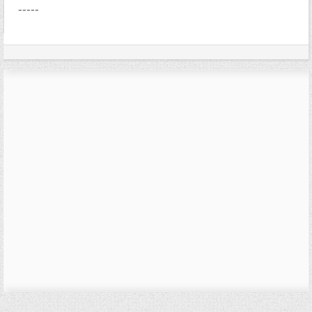
-----