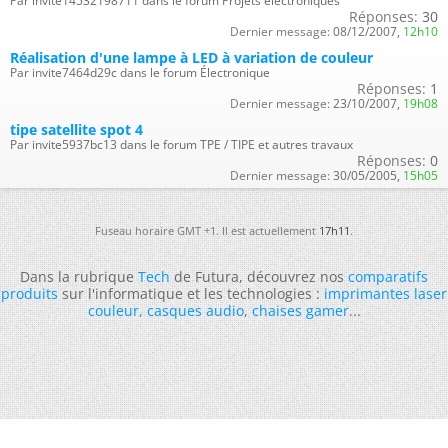
Par invite14532198711 dans le forum Projets électroniques
Réponses:
30
Dernier message:
08/12/2007,
12h10
Réalisation d'une lampe à LED à variation de couleur
Par invite7464d29c dans le forum Électronique
Réponses:
1
Dernier message:
23/10/2007,
19h08
tipe satellite spot 4
Par invite5937bc13 dans le forum TPE / TIPE et autres travaux
Réponses:
0
Dernier message:
30/05/2005,
15h05
Fuseau horaire GMT +1. Il est actuellement
17h11
.
Dans la rubrique
Tech
de Futura, découvrez nos
comparatifs
produits
sur l'informatique et les technologies :
imprimantes laser
couleur
,
casques audio
,
chaises gamer
...