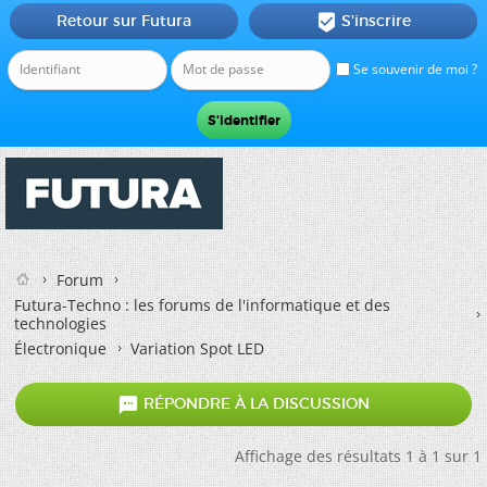
Retour sur Futura
S'inscrire

Se souvenir de moi ?
Forum
Futura-Techno : les forums de l'informatique et des
technologies
Électronique
Variation Spot LED

RÉPONDRE À LA DISCUSSION
Affichage des résultats 1 à 1 sur 1