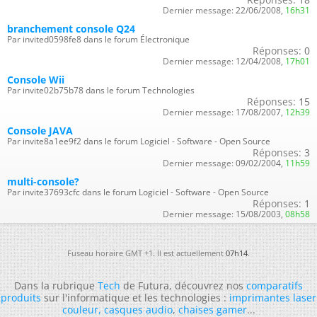
Dernier message:
22/06/2008,
16h31
branchement console Q24
Par invited0598fe8 dans le forum Électronique
Réponses:
0
Dernier message:
12/04/2008,
17h01
Console Wii
Par invite02b75b78 dans le forum Technologies
Réponses:
15
Dernier message:
17/08/2007,
12h39
Console JAVA
Par invite8a1ee9f2 dans le forum Logiciel - Software - Open Source
Réponses:
3
Dernier message:
09/02/2004,
11h59
multi-console?
Par invite37693cfc dans le forum Logiciel - Software - Open Source
Réponses:
1
Dernier message:
15/08/2003,
08h58
Fuseau horaire GMT +1. Il est actuellement
07h14
.
Dans la rubrique
Tech
de Futura, découvrez nos
comparatifs
produits
sur l'informatique et les technologies :
imprimantes laser
couleur
,
casques audio
,
chaises gamer
...