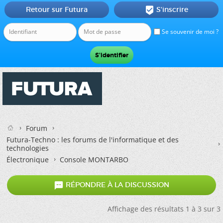
Retour sur Futura
S'inscrire

Se souvenir de moi ?
Forum
Futura-Techno : les forums de l'informatique et des
technologies
Électronique
Console MONTARBO

RÉPONDRE À LA DISCUSSION
Affichage des résultats 1 à 3 sur 3