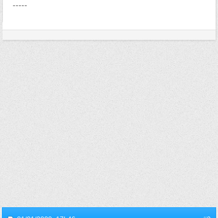
-----