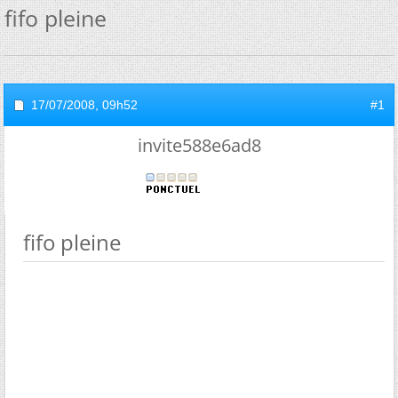
fifo pleine
17/07/2008,
09h52
#1
invite588e6ad8
fifo pleine