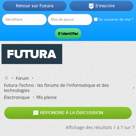
Retour sur Futura
S'inscrire

Se souvenir de moi ?
Forum
Futura-Techno : les forums de l'informatique et des
technologies
Électronique
fifo pleine

RÉPONDRE À LA DISCUSSION
Affichage des résultats 1 à 7 sur 7