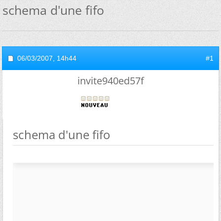
schema d'une fifo
06/03/2007,
14h44
#1
invite940ed57f
schema d'une fifo