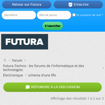
Retour sur Futura
S'inscrire

Se souvenir de moi ?
Forum
Futura-Techno : les forums de l'informatique et des
technologies
Électronique
schema d'une fifo

RÉPONDRE À LA DISCUSSION
Affichage des résultats 1 à 2 sur 2