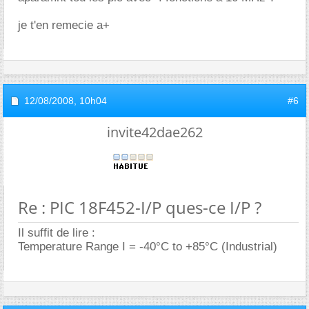
je t'en remecie a+
12/08/2008,
10h04
#6
invite42dae262
Re : PIC 18F452-I/P ques-ce I/P ?
Il suffit de lire :
Temperature Range I = -40°C to +85°C (Industrial)