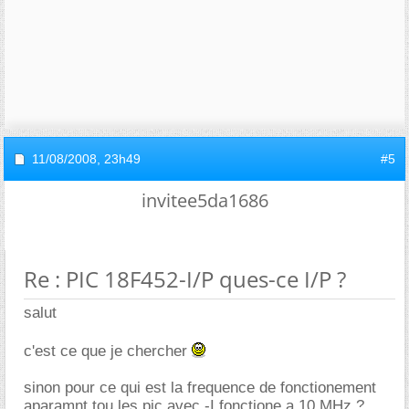
11/08/2008,
23h49
#5
invitee5da1686
Re : PIC 18F452-I/P ques-ce I/P ?
salut
c'est ce que je chercher
sinon pour ce qui est la frequence de fonctionement
aparamnt tou les pic avec -I fonctione a 10 MHz ?