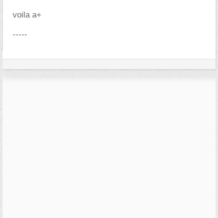
voila a+
-----