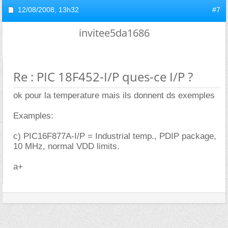
12/08/2008,
13h32
#7
invitee5da1686
Re : PIC 18F452-I/P ques-ce I/P ?
ok pour la temperature mais ils donnent ds exemples
Examples:
c) PIC16F877A-I/P = Industrial temp., PDIP package,
10 MHz, normal VDD limits.
a+