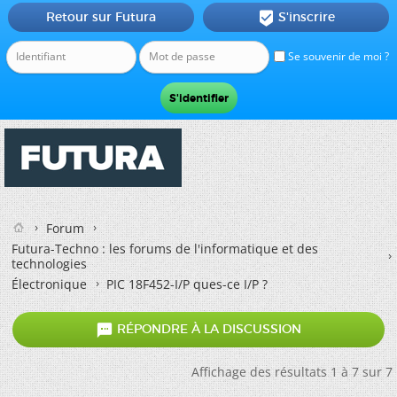
Retour sur Futura
S'inscrire

Se souvenir de moi ?
Forum
Futura-Techno : les forums de l'informatique et des
technologies
Électronique
PIC 18F452-I/P ques-ce I/P ?

RÉPONDRE À LA DISCUSSION
Affichage des résultats 1 à 7 sur 7