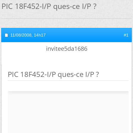
PIC 18F452-I/P ques-ce I/P ?
11/08/2008,
14h17
#1
invitee5da1686
PIC 18F452-I/P ques-ce I/P ?