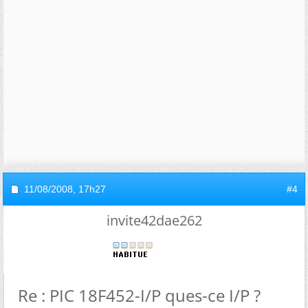
11/08/2008,
17h27
#4
invite42dae262
Re : PIC 18F452-I/P ques-ce I/P ?