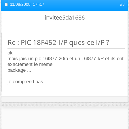
11/08/2008,
17h17
#3
invitee5da1686
Re : PIC 18F452-I/P ques-ce I/P ?
ok
mais jais un pic 16f877-20/p et un 16f877-I/P et ils ont
exactement le meme
package ...
je comprend pas