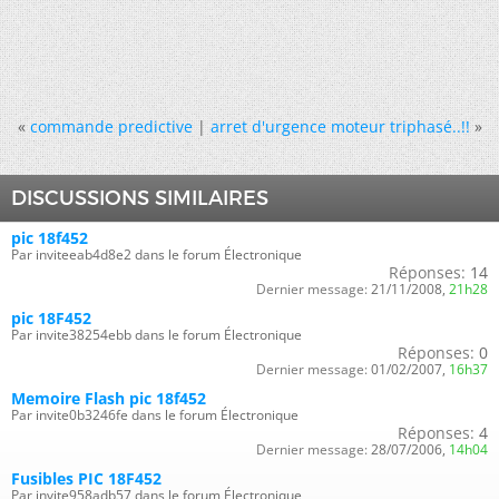
«
commande predictive
|
arret d'urgence moteur triphasé..!!
»
DISCUSSIONS SIMILAIRES
pic 18f452
Par inviteeab4d8e2 dans le forum Électronique
Réponses:
14
Dernier message:
21/11/2008,
21h28
pic 18F452
Par invite38254ebb dans le forum Électronique
Réponses:
0
Dernier message:
01/02/2007,
16h37
Memoire Flash pic 18f452
Par invite0b3246fe dans le forum Électronique
Réponses:
4
Dernier message:
28/07/2006,
14h04
Fusibles PIC 18F452
Par invite958adb57 dans le forum Électronique