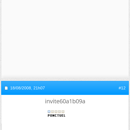
18/08/2008,
21h07
#12
invite60a1b09a