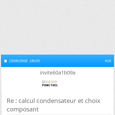
19/08/2008,
18h29
#16
invite60a1b09a
Re : calcul condensateur et choix
composant