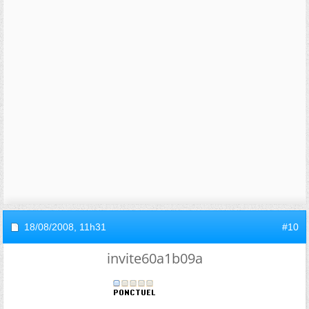
18/08/2008,
11h31
#10
invite60a1b09a