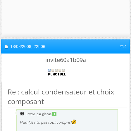
18/08/2008,
22h06
#14
invite60a1b09a
Re : calcul condensateur et choix
composant
Envoyé par
gienas
Hum! Je n'ai pas tout compris