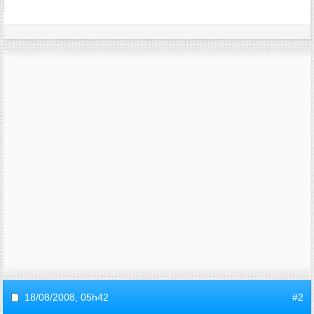
18/08/2008,
05h42
#2