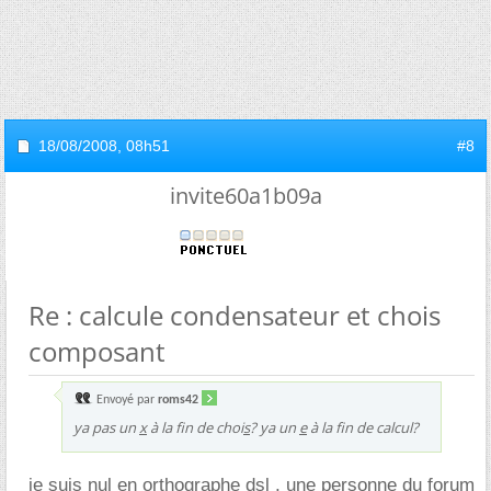
18/08/2008,
08h51
#8
invite60a1b09a
Re : calcule condensateur et chois
composant
Envoyé par
roms42
ya pas un
x
à la fin de choi
s
? ya un
e
à la fin de calcul?
je suis nul en orthographe dsl , une personne du forum