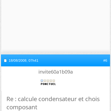
18/08/2008,
07h41
#6
invite60a1b09a
Re : calcule condensateur et chois
composant