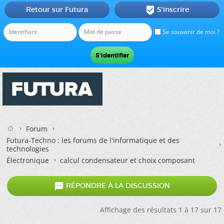
Retour sur Futura
S'inscrire

Se souvenir de moi ?
Forum
Futura-Techno : les forums de l'informatique et des
technologies
Électronique
calcul condensateur et choix composant

RÉPONDRE À LA DISCUSSION
Affichage des résultats 1 à 17 sur 17