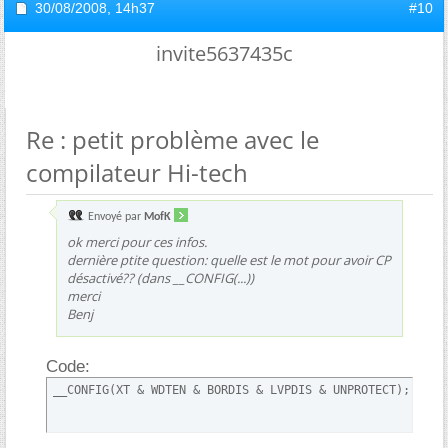
30/08/2008,
14h37
#10
invite5637435c
Re : petit problème avec le
compilateur Hi-tech
Envoyé par
MofK
ok merci pour ces infos.
dernière ptite question: quelle est le mot pour avoir CP
désactivé?? (dans __CONFIG(...))
merci
Benj
Code:
__CONFIG(XT & WDTEN & BORDIS & LVPDIS & UNPROTECT);