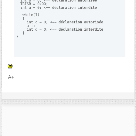
  int b = 0; 
<== déclaration autorisée
  TRISB = 0x00;

  int a = 0; 
<== déclaration interdite
   while(1)

   {

     int c = 0; 
<== déclaration autorisée
     a++;

     int d = 0; 
<== déclaration interdite
   }

}
A+