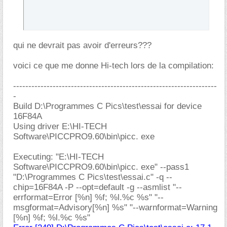
qui ne devrait pas avoir d'erreurs???
voici ce que me donne Hi-tech lors de la compilation:
-------------------------------------------------------------------
-
Build D:\Programmes C Pics\test\essai for device
16F84A
Using driver E:\HI-TECH
Software\PICCPRO9.60\bin\picc. exe
Executing: "E:\HI-TECH
Software\PICCPRO9.60\bin\picc. exe" --pass1
"D:\Programmes C Pics\test\essai.c" -q --
chip=16F84A -P --opt=default -g --asmlist "--
errformat=Error [%n] %f; %l.%c %s" "--
msgformat=Advisory[%n] %s" "--warnformat=Warning
[%n] %f; %l.%c %s"