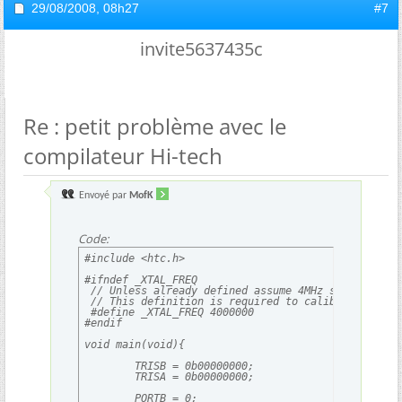
29/08/2008,
08h27
#7
invite5637435c
Re : petit problème avec le
compilateur Hi-tech
Envoyé par
MofK
Code:
#include <htc.h>

#ifndef _XTAL_FREQ

 // Unless already defined assume 4MHz system frequ
 // This definition is required to calibrate __dela
 #define _XTAL_FREQ 4000000

#endif

void main(void){

	TRISB = 0b00000000;

	TRISA = 0b00000000;

	PORTB = 0;
