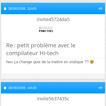
30/08/2008,
11h05
#8
invite45724da5
Re : petit problème avec le
compilateur Hi-tech
heu ça change quoi de la mettre en statique ??
30/08/2008,
14h30
#9
invite5637435c