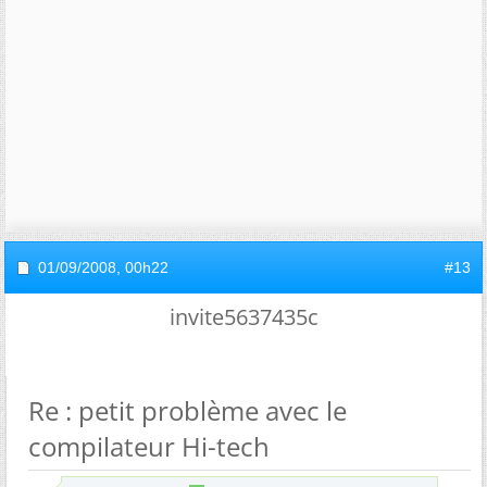
01/09/2008,
00h22
#13
invite5637435c
Re : petit problème avec le
compilateur Hi-tech