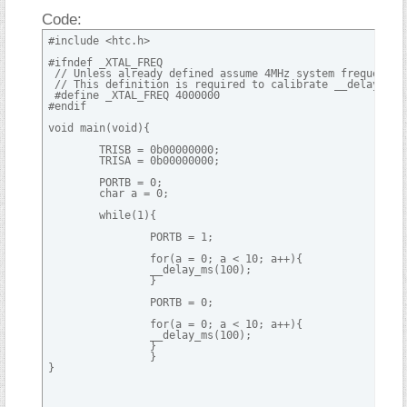
Code:
#include <htc.h>

#ifndef _XTAL_FREQ

 // Unless already defined assume 4MHz system frequency

 // This definition is required to calibrate __delay_us()
 #define _XTAL_FREQ 4000000

#endif

void main(void){

	TRISB = 0b00000000;

	TRISA = 0b00000000;

	PORTB = 0;

	char a = 0;

	while(1){

		PORTB = 1;

		for(a = 0; a < 10; a++){

		__delay_ms(100);

		}

		PORTB = 0;

		for(a = 0; a < 10; a++){

		__delay_ms(100);

		}		

		}

}