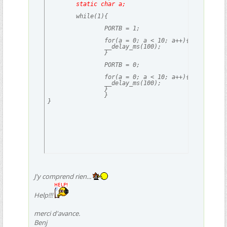
static char a;
	while(1){

		PORTB = 1;

		for(a = 0; a < 10; a++){

		__delay_ms(100);

		}

		PORTB = 0;

		for(a = 0; a < 10; a++){

		__delay_ms(100);

		}		

		}

}
J'y comprend rien...
Help!!!
merci d'avance.
Benj