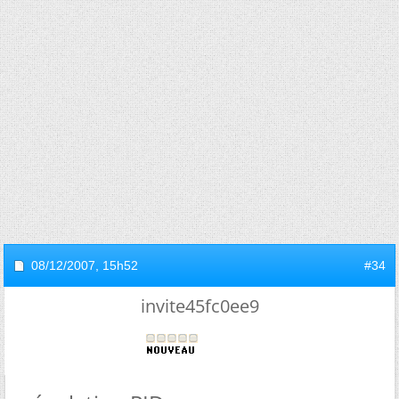
08/12/2007,
15h52
#34
invite45fc0ee9