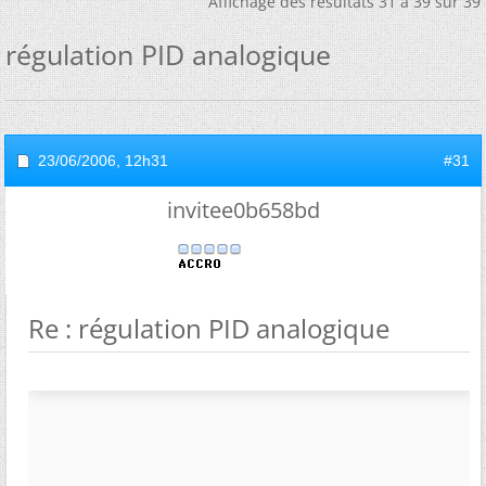
Affichage des résultats 31 à 39 sur 39
régulation PID analogique
23/06/2006,
12h31
#31
invitee0b658bd
Re : régulation PID analogique