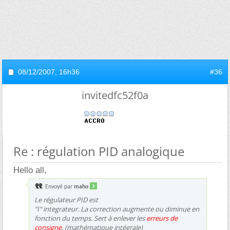
08/12/2007,
16h36
#36
invitedfc52f0a
Re : régulation PID analogique
Hello all,
Envoyé par
maho
Le régulateur PID est
"I" integrateur. La correction augmente ou diminue en
fonction du temps. Sert à enlever les
erreurs de
consigne
. (mathématique intégrale)