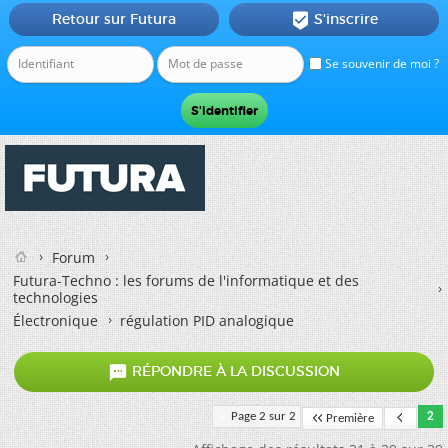
Retour sur Futura
S'inscrire

Se souvenir de moi ?
Forum
Futura-Techno : les forums de l'informatique et des
technologies
Électronique
régulation PID analogique

RÉPONDRE À LA DISCUSSION
Page 2 sur 2
2
Première