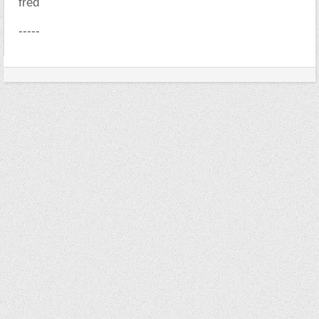
fred
-----