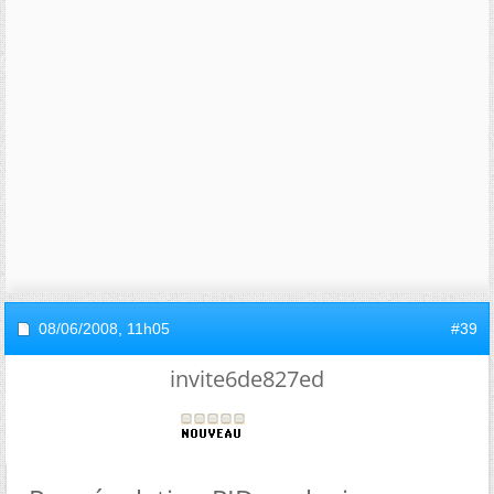
08/06/2008,
11h05
#39
invite6de827ed