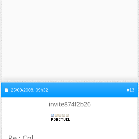
25/09/2008,
09h32
#13
invite874f2b26
Re : Cpl