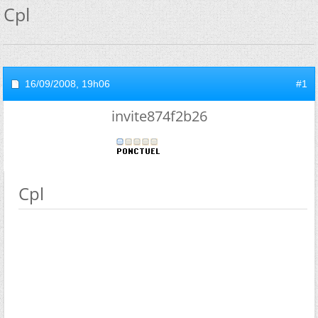
Cpl
16/09/2008,
19h06
#1
invite874f2b26
Cpl