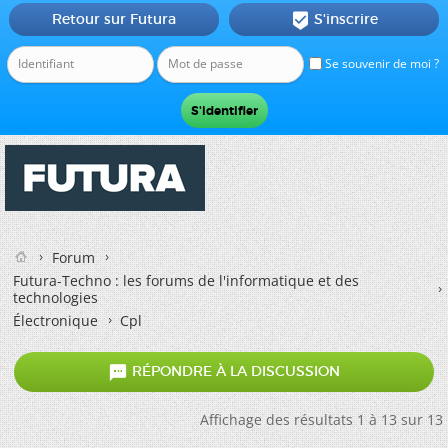
Retour sur Futura
S'inscrire

Se souvenir de moi ?
Forum
Futura-Techno : les forums de l'informatique et des
technologies
Électronique
Cpl

RÉPONDRE À LA DISCUSSION
Affichage des résultats 1 à 13 sur 13