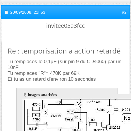
20/09/2008,
21h53
#2
invitee05a3fcc
Re : temporisation a action retardé
Tu remplaces le 0,1µF (sur pin 9 du CD4060) par un
10nF
Tu remplaces "R"= 470K par 69K
Et tu as un retard d'environ 10 secondes
Images attachées