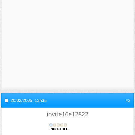
20/02/2005,
13h35
#2
invite16e12822