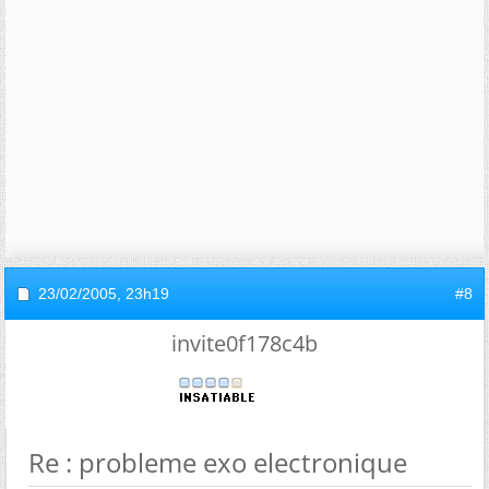
23/02/2005,
23h19
#8
invite0f178c4b
Re : probleme exo electronique