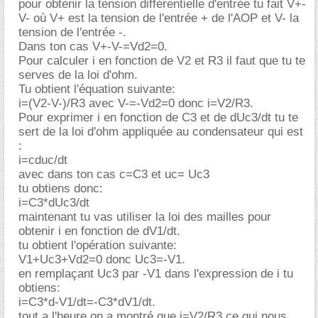
pour obtenir la tension différentielle d'entrée tu fait V+-
V- où V+ est la tension de l'entrée + de l'AOP et V- la
tension de l'entrée -.
Dans ton cas V+-V-=Vd2=0.
Pour calculer i en fonction de V2 et R3 il faut que tu te
serves de la loi d'ohm.
Tu obtient l'équation suivante:
i=(V2-V-)/R3 avec V-=-Vd2=0 donc i=V2/R3.
Pour exprimer i en fonction de C3 et de dUc3/dt tu te
sert de la loi d'ohm appliquée au condensateur qui est
:
i=cduc/dt
avec dans ton cas c=C3 et uc= Uc3
tu obtiens donc:
i=C3*dUc3/dt
maintenant tu vas utiliser la loi des mailles pour
obtenir i en fonction de dV1/dt.
tu obtient l'opération suivante:
V1+Uc3+Vd2=0 donc Uc3=-V1.
en remplaçant Uc3 par -V1 dans l'expression de i tu
obtiens:
i=C3*d-V1/dt=-C3*dV1/dt.
tout a l'heure on a montré que i=V2/R3 ce qui nous