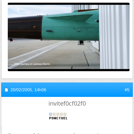
20/02/2005,
14h06
#5
invitef0cf02f0