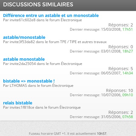
DISCUSSIONS SIMILAIRES
Différence entre un astable et un monostable
Par invite61c602e8 dans le forum Électronique
Réponses:
2
Dernier message:
15/03/2008,
17h51
astable/monostable
Par invite3f53da82 dans le forum TPE / TIPE et autres travaux
Réponses:
0
Dernier message:
03/01/2008,
18h27
astable monostable
Par invite2da25054 dans le forum Électronique
Réponses:
5
Dernier message:
06/05/2007,
14h34
bistable => monostable !
Par LTHOMAS dans le forum Électronique
Réponses:
10
Dernier message:
10/07/2006,
09h10
relais bistable
Par invitec1f818ce dans le forum Électronique
Réponses:
2
Dernier message:
31/05/2006,
07h58
Fuseau horaire GMT +1. Il est actuellement
10h57
.