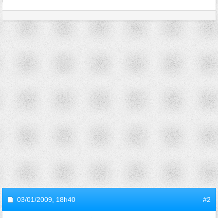
03/01/2009,
18h40
#2