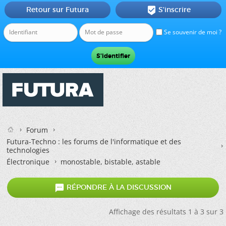
Retour sur Futura
S'inscrire

Se souvenir de moi ?
Forum
Futura-Techno : les forums de l'informatique et des
technologies
Électronique
monostable, bistable, astable

RÉPONDRE À LA DISCUSSION
Affichage des résultats 1 à 3 sur 3