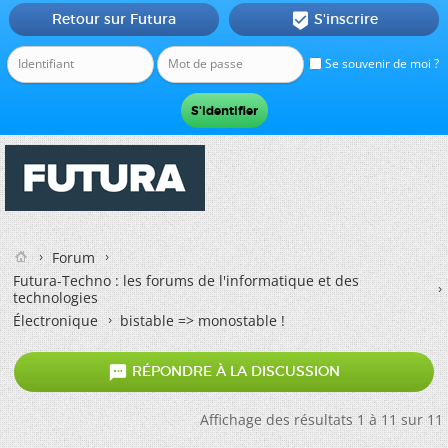
Retour sur Futura
S'inscrire

Se souvenir de moi ?
Forum
Futura-Techno : les forums de l'informatique et des
technologies
Électronique
bistable => monostable !

RÉPONDRE À LA DISCUSSION
Affichage des résultats 1 à 11 sur 11