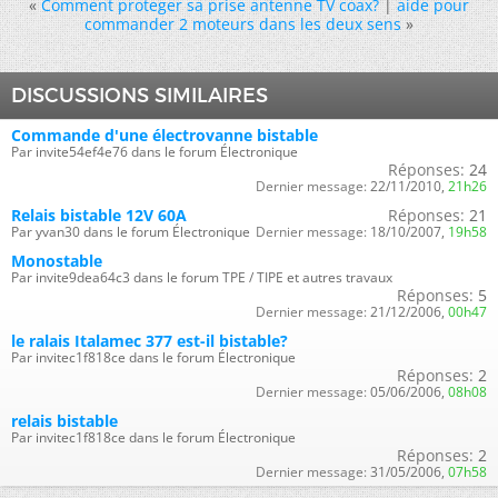
«
Comment proteger sa prise antenne TV coax?
|
aide pour
commander 2 moteurs dans les deux sens
»
DISCUSSIONS SIMILAIRES
Commande d'une électrovanne bistable
Par invite54ef4e76 dans le forum Électronique
Réponses:
24
Dernier message:
22/11/2010,
21h26
Relais bistable 12V 60A
Réponses:
21
Par yvan30 dans le forum Électronique
Dernier message:
18/10/2007,
19h58
Monostable
Par invite9dea64c3 dans le forum TPE / TIPE et autres travaux
Réponses:
5
Dernier message:
21/12/2006,
00h47
le ralais Italamec 377 est-il bistable?
Par invitec1f818ce dans le forum Électronique
Réponses:
2
Dernier message:
05/06/2006,
08h08
relais bistable
Par invitec1f818ce dans le forum Électronique
Réponses:
2
Dernier message:
31/05/2006,
07h58