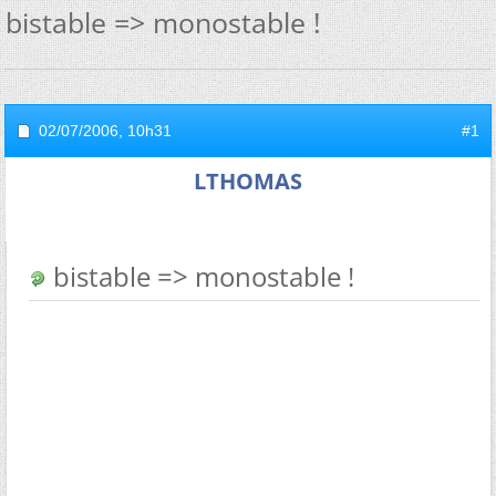
bistable => monostable !
02/07/2006,
10h31
#1
LTHOMAS
bistable => monostable !