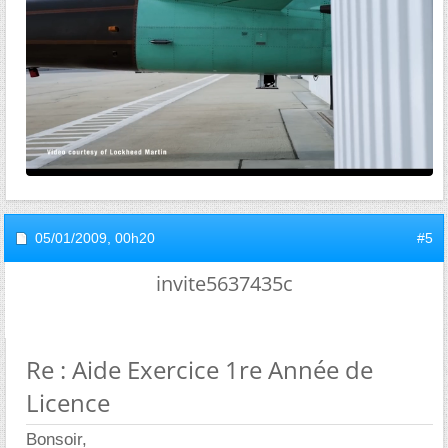
05/01/2009,
00h20
#5
invite5637435c
Re : Aide Exercice 1re Année de
Licence
Bonsoir,