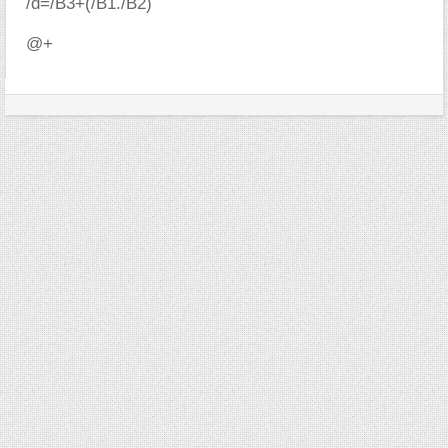
/d=/B3+(/B1./B2)
@+