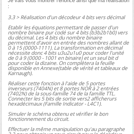
Je vais vous montrer l'énoncé ainsi que ma réalisation
:
3.3 > Réalisation d'un décodeur 4 bits vers décimal
Etablir les équations permettant de passer d'un
nombre binaire pur codé sur 4 bits (b3b2b1b0) vers
du décimal. Les 4 bits du nombre binaire
permettent d'avoir en entrée des nombres allant de
0 à 15 (0000-1111). La transformation en décimal
nécessite donc 4 bits u3u2u1u0 pour coder l'unité
de 0 à 9 (0000 - 1001 en binaire) et un seul bit d
pour coder la dizaine. On complètera la feuille
disponible en Annexe(table de vérité et tableaux de
Karnaugh).
Réaliser cette fonction à l'aide de 5 portes
inverseurs (7404N) et 8 portes NOR à 2 entrées
(7402N) de la sous-famille 74 de la famille TTL.
Connecter les 5 bits de sortie vers2 afficherurs
hexadécimaux (Famille Indicator - L4C1).
Simuler le schéma obtenu et vérifier le bon
fonctionnement du circuit.
Effectuer la même manipulation qu'au paragraphe