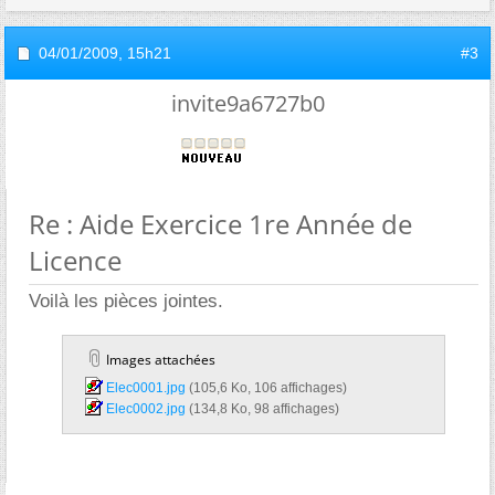
04/01/2009,
15h21
#3
invite9a6727b0
Re : Aide Exercice 1re Année de
Licence
Voilà les pièces jointes.
Images attachées
Elec0001.jpg‎
(105,6 Ko, 106 affichages)
Elec0002.jpg‎
(134,8 Ko, 98 affichages)