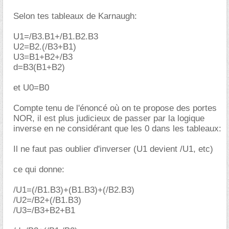
Selon tes tableaux de Karnaugh:
U1=/B3.B1+/B1.B2.B3
U2=B2.(/B3+B1)
U3=B1+B2+/B3
d=B3(B1+B2)
et U0=B0
Compte tenu de l'énoncé où on te propose des portes
NOR, il est plus judicieux de passer par la logique
inverse en ne considérant que les 0 dans les tableaux:
Il ne faut pas oublier d'inverser (U1 devient /U1, etc)
ce qui donne:
/U1=(/B1.B3)+(B1.B3)+(/B2.B3)
/U2=/B2+(/B1.B3)
/U3=/B3+B2+B1