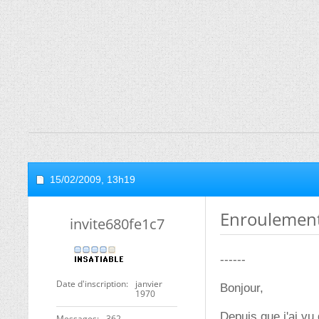
15/02/2009,
13h19
Enroulement
invite680fe1c7
------
Date d'inscription
janvier
Bonjour,
1970
Depuis que j'ai vu
Messages
362