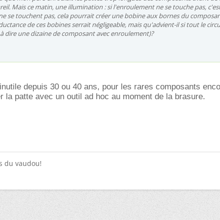
areil. Mais ce matin, une illumination : si l'enroulement ne se touche pas, c'es
es ne se touchent pas, cela pourrait créer une bobine aux bornes du composan
ductance de ces bobines serrait négligeable, mais qu'advient-il si tout le circu
 à dire une dizaine de composant avec enroulement)?
 inutile depuis 30 ou 40 ans, pour les rares composants enco
er la patte avec un outil ad hoc au moment de la brasure.
as du vaudou!