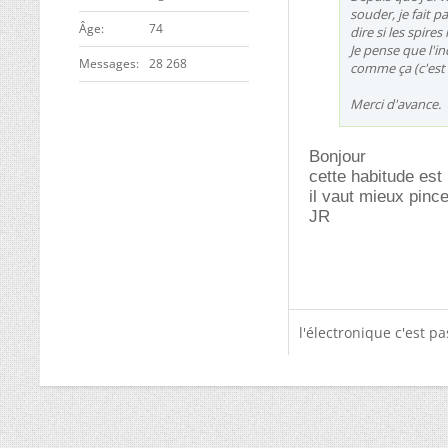
souder, je fait p
ge
74
dire si les spir
Je pense que l'in
Messages
28 268
comme ça (c'est
Merci d'avance.
Bonjour
cette habitude est
il vaut mieux pinc
JR
l'électronique c'est p