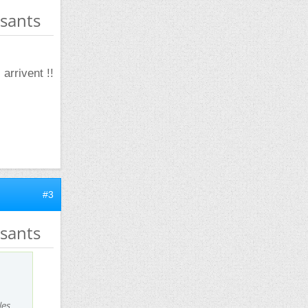
osants
arrivent !!
#3
osants
les