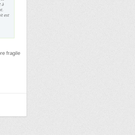
t à
t.
it est
re fragile