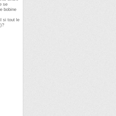
ne se
ne bobine
 si tout le
t)?