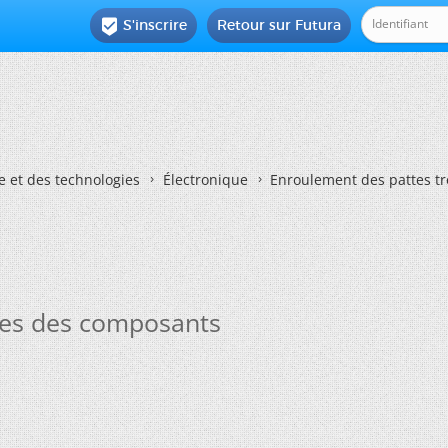
S'inscrire
Retour sur Futura

e et des technologies
Électronique
Enroulement des pattes t
ues des composants