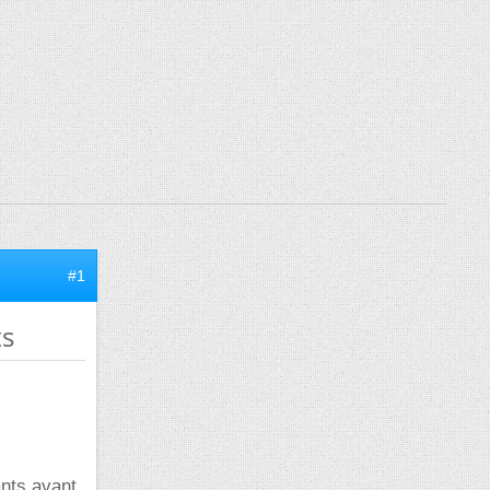
#1
ts
ants avant