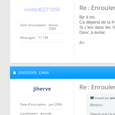
Re : Enroul
invite40271050
Bjr à toi,
Ca dépend de la f
Date d'inscription
février
Si c'est dans les 
2005
Donc à éviter.
Messages
71 138
A+
15/02/2009,
13h58
Re : Enroul
jiherve
Envoyé par
Jac
Date d'inscription
juin 2006
Bonjour,
Localisation
gironde
Depuis que j'ai 