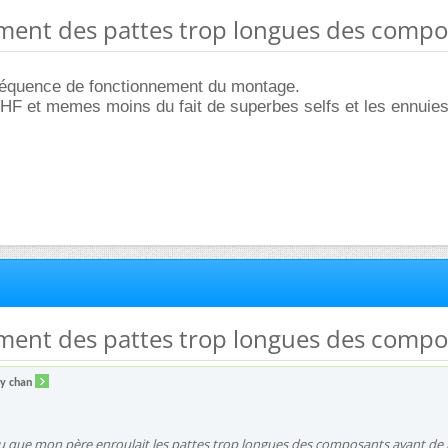
ement des pattes trop longues des comp
réquence de fonctionnement du montage.
VHF et memes moins du fait de superbes selfs et les ennuies 
ement des pattes trop longues des comp
ky chan
vu que mon père enroulait les pattes trop longues des composants avant de 