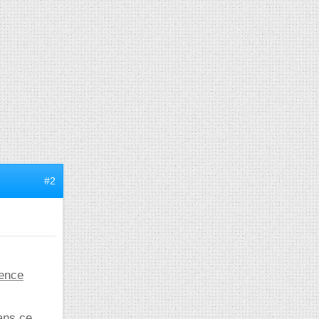
#2
uence
ans ce