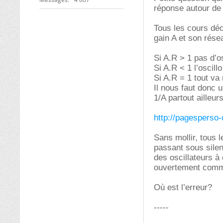
réponse autour de
Tous les cours déc
gain A et son rése
Si A.R > 1 pas d’os
Si A.R < 1 l’oscillo
Si A.R = 1 tout va
Il nous faut donc 
1/A partout ailleu
http://pagesperso-
Sans mollir, tous 
passant sous sile
des oscillateurs à
ouvertement comme
Où est l’erreur?
-----