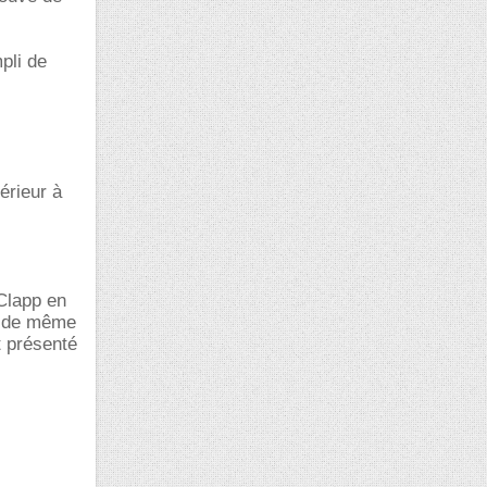
pli de
érieur à
 Clapp en
t de même
t présenté