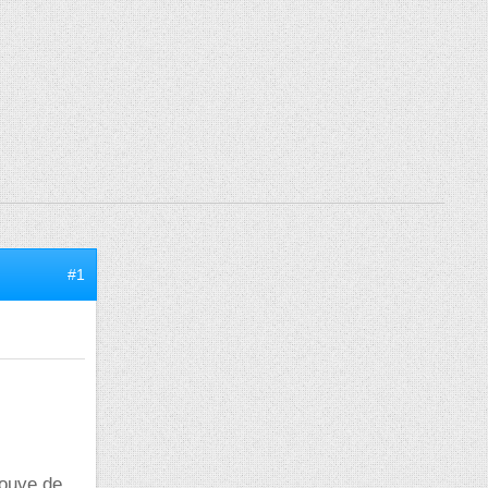
#1
rouve de