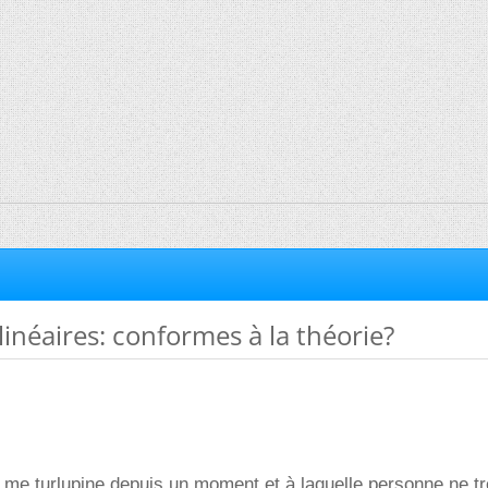
linéaires: conformes à la théorie?
i me turlupine depuis un moment et à laquelle personne ne t