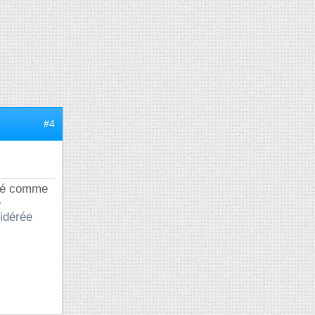
#4
rété comme
e
sidérée