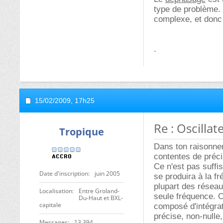
type de problème.
complexe, et donc 
.
15/02/2009,
17h25
Re : Oscillat
Tropique
Dans ton raisonnem
contentes de précis
Ce n'est pas suffis
Date d'inscription
juin 2005
se produira à la f
plupart des résea
Localisation
Entre Groland-
seule fréquence. On
Du-Haut et BXL-
capitale
composé d'intégrat
précise, non-nulle
Messages
13 394