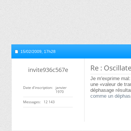
15/02/2009,
17h28
Re : Oscillat
invite936c567e
Je m'exprime mal: 
une «valeur de tran
Date d'inscription
janvier
déphasage résultan
1970
comme un déphasa
Messages
12 143