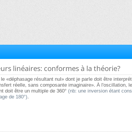
eurs linéaires: conformes à la théorie?
le «déphasage résultant nul» dont je parle doit être interp
sfert réelle, sans composante imaginaire». À l'oscillation, l
t doit être un multiple de 360°
(nb: une inversion étant con
ge de 180°)
.