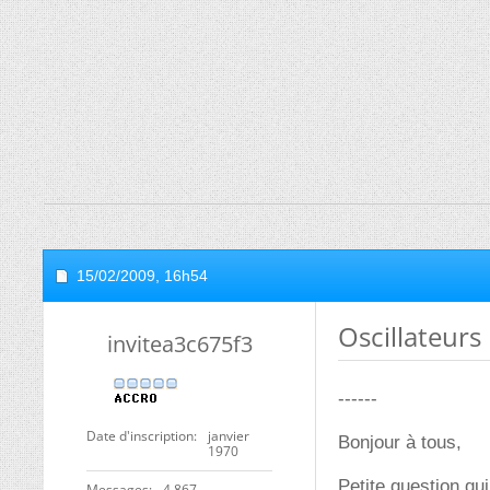
15/02/2009,
16h54
Oscillateurs 
invitea3c675f3
------
Date d'inscription
janvier
Bonjour à tous,
1970
Petite question qu
Messages
4 867