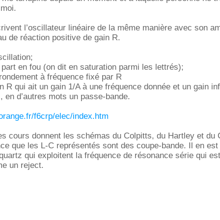
 moi.
rivent l’oscillateur linéaire de la même manière avec son am
au de réaction positive de gain R.
cillation;
 part en fou (on dit en saturation parmi les lettrés);
 rondement à fréquence fixé par R
un R qui ait un gain 1/A à une fréquence donnée et un gain inf
rs, en d’autres mots un passe-bande.
orange.fr/f6crp/elec/index.htm
les cours donnent les schémas du Colpitts, du Hartley et du
nce que les L-C représentés sont des coupe-bande. Il en es
 quartz qui exploitent la fréquence de résonance série qui es
 un reject.