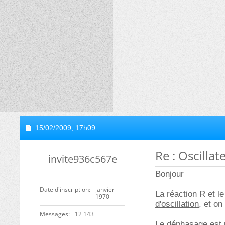
15/02/2009,
17h09
Re : Oscillat
invite936c567e
Bonjour
Date d'inscription
janvier
La réaction R et l
1970
d'oscillation
, et on
Messages
12 143
Le
déphasage
est 