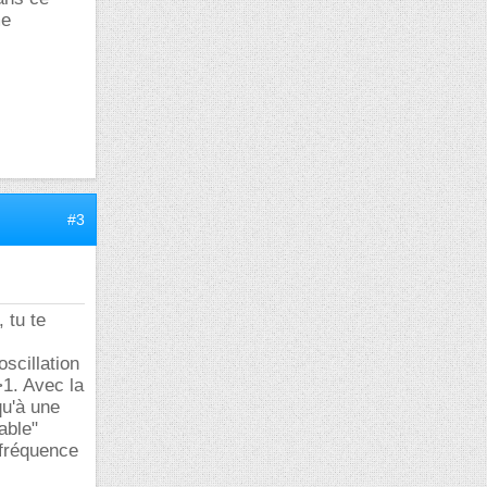
me
#3
 tu te
oscillation
>1. Avec la
qu'à une
able"
 fréquence