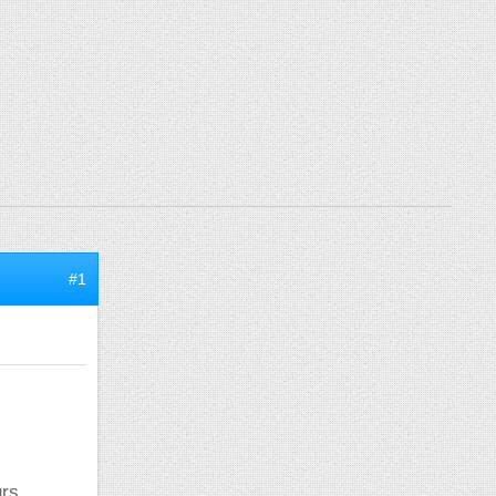
#1
urs