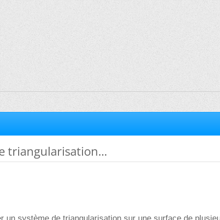
triangularisation...
er un système de triangularisation sur une surface de plusie