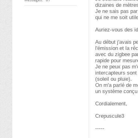
dizaines de mètre
Je ne sais pas par
qui ne me soit util
Auriez-vous des id
Au début j'avais p
l'émission et la ré
avec du zigbee par
rapide pour mesure
Je ne peux pas m'o
intercapteurs sont
(soleil ou pluie).
On m'a parlé de mo
un système conçu 
Cordialement,
Crepuscule3
-----