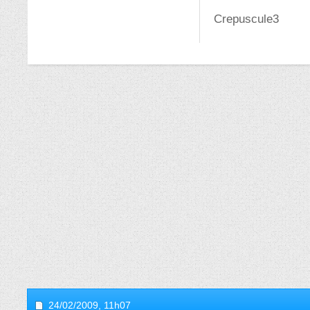
Crepuscule3
24/02/2009,
11h07