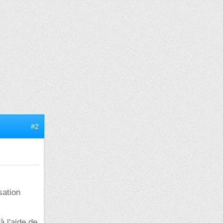
#2
sation
à l'aide de