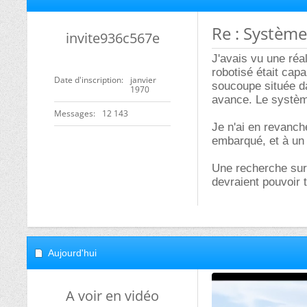
Re : Système 
invite936c567e
J'avais vu une réal
robotisé était cap
Date d'inscription
janvier
soucoupe située d
1970
avance. Le système
Messages
12 143
Je n'ai en revanch
embarqué, et à un
Une recherche sur 
devraient pouvoir t
Aujourd'hui
A voir en vidéo