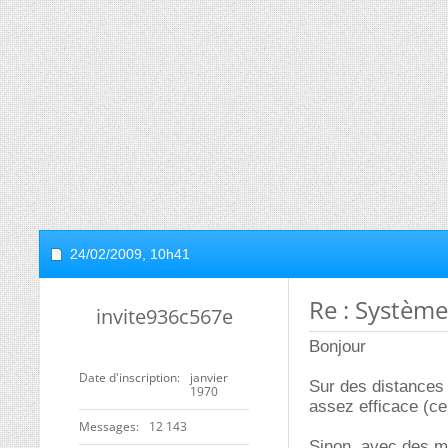
24/02/2009,
10h41
Re : Système 
invite936c567e
Bonjour
Date d'inscription
janvier
Sur des distances a
1970
assez efficace (c
Messages
12 143
Sinon, avec des m