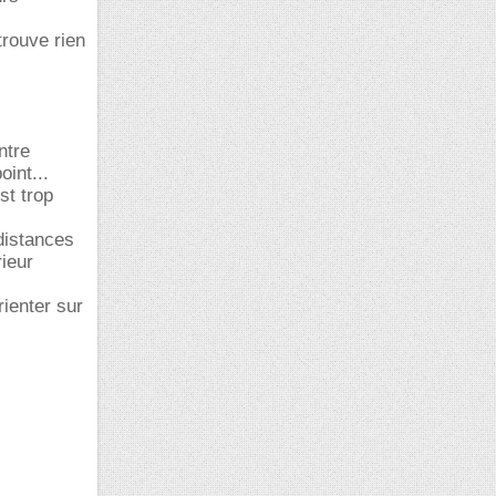
trouve rien
ntre
oint...
st trop
 distances
ieur
ienter sur