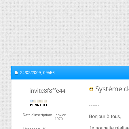
24/02/2009,
09h56
Système de 
invite8f8ffe44
------
Date d'inscription
janvier
Bonjour à tous,
1970
Je souhaite réalis
Messages
81