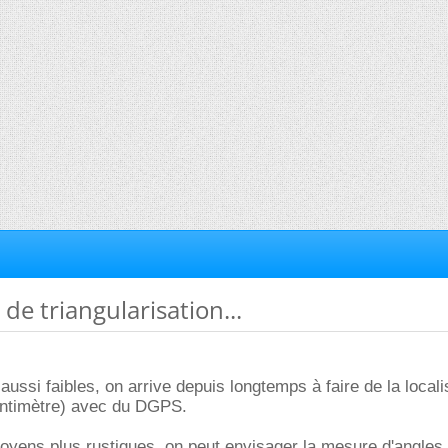
de triangularisation...
ussi faibles, on arrive depuis longtemps à faire de la locali
entimètre) avec du DGPS.
oyens plus rustiques, on peut envisager la
mesure d'angles