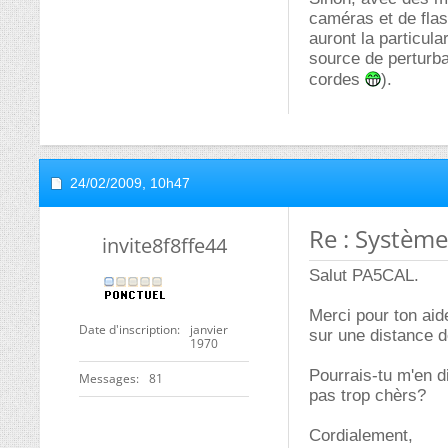
caméras et de flas
auront la particula
source de perturba
cordes
).
24/02/2009,
10h47
Re : Système 
invite8f8ffe44
Salut PA5CAL.
Merci pour ton aid
Date d'inscription
janvier
sur une distance d
1970
Pourrais-tu m'en 
Messages
81
pas trop chèrs?
Cordialement,