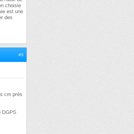
en choisie
uie est une
er des
#3
es cm près
le DGPS