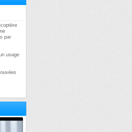
licoptère
une
s par
 un usage
trouvées