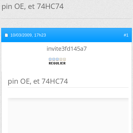
pin OE, et 74HC74
10/03/2009,
17h23
#1
invite3fd145a7
pin OE, et 74HC74