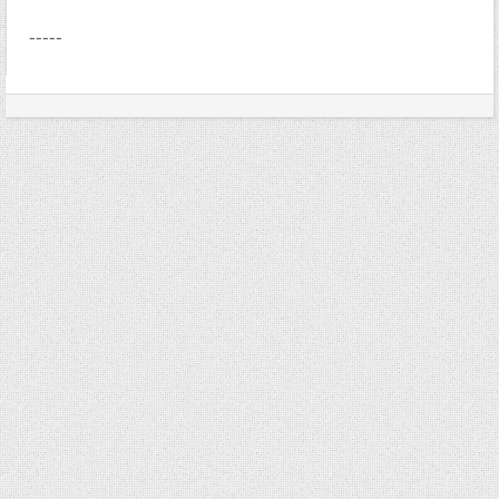
-----