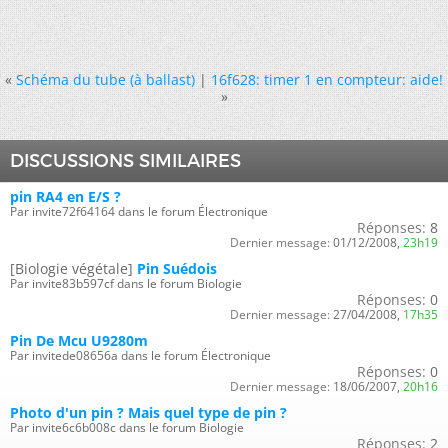
«
Schéma du tube (à ballast)
|
16f628: timer 1 en compteur: aide!
»
DISCUSSIONS SIMILAIRES
pin RA4 en E/S ?
Par invite72f64164 dans le forum Électronique
Réponses:
8
Dernier message:
01/12/2008,
23h19
[Biologie végétale]
Pin Suédois
Par invite83b597cf dans le forum Biologie
Réponses:
0
Dernier message:
27/04/2008,
17h35
Pin De Mcu U9280m
Par invitede08656a dans le forum Électronique
Réponses:
0
Dernier message:
18/06/2007,
20h16
Photo d'un pin ? Mais quel type de pin ?
Par invite6c6b008c dans le forum Biologie
Réponses:
2