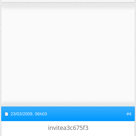
23/03/2009,
06h03
#4
invitea3c675f3