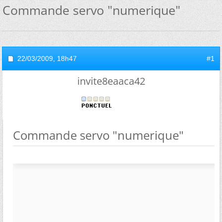
Commande servo "numerique"
22/03/2009,
18h47
#1
invite8eaaca42
Commande servo "numerique"