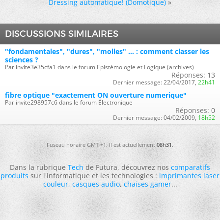
Dressing automatique! (Domotique)
»
DISCUSSIONS SIMILAIRES
"fondamentales", "dures", "molles" ... : comment classer les
sciences ?
Par invite3e35cfa1 dans le forum Epistémologie et Logique (archives)
Réponses:
13
Dernier message:
22/04/2017,
22h41
fibre optique "exactement ON ouverture numerique"
Par invite298957c6 dans le forum Électronique
Réponses:
0
Dernier message:
04/02/2009,
18h52
Fuseau horaire GMT +1. Il est actuellement
08h31
.
Dans la rubrique
Tech
de Futura, découvrez nos
comparatifs
produits
sur l'informatique et les technologies :
imprimantes laser
couleur
,
casques audio
,
chaises gamer
...