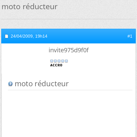
moto réducteur
24/04/2009,
19h14
#1
invite975d9f0f
moto réducteur