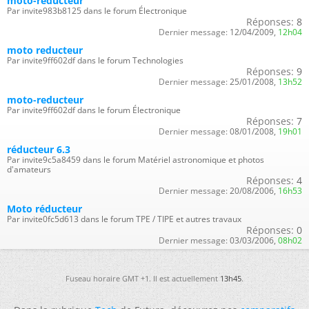
moto-reducteur
Par invite983b8125 dans le forum Électronique
Réponses:
8
Dernier message:
12/04/2009,
12h04
moto reducteur
Par invite9ff602df dans le forum Technologies
Réponses:
9
Dernier message:
25/01/2008,
13h52
moto-reducteur
Par invite9ff602df dans le forum Électronique
Réponses:
7
Dernier message:
08/01/2008,
19h01
réducteur 6.3
Par invite9c5a8459 dans le forum Matériel astronomique et photos
d'amateurs
Réponses:
4
Dernier message:
20/08/2006,
16h53
Moto réducteur
Par invite0fc5d613 dans le forum TPE / TIPE et autres travaux
Réponses:
0
Dernier message:
03/03/2006,
08h02
Fuseau horaire GMT +1. Il est actuellement
13h45
.