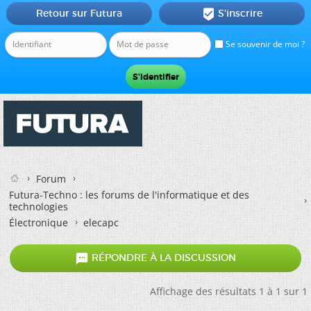
Retour sur Futura
S'inscrire

Se souvenir de moi ?
Forum
Futura-Techno : les forums de l'informatique et des
technologies
Électronique
elecapc

RÉPONDRE À LA DISCUSSION
Affichage des résultats 1 à 1 sur 1