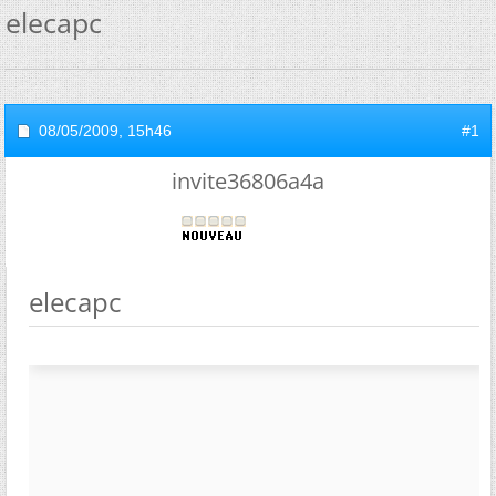
elecapc
08/05/2009,
15h46
#1
invite36806a4a
elecapc