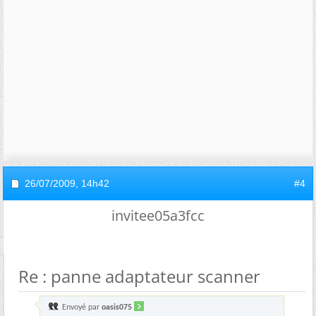
26/07/2009,
14h42
#4
invitee05a3fcc
Re : panne adaptateur scanner
Envoyé par
oasis075