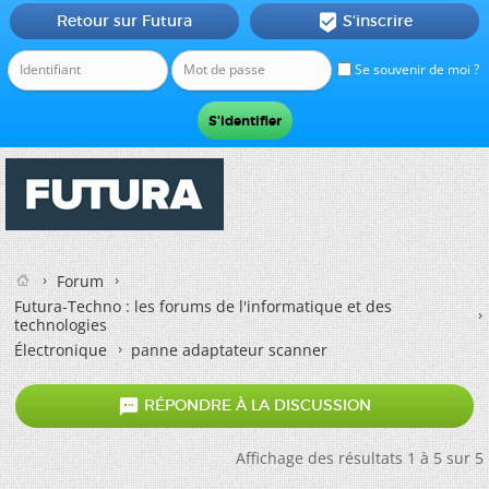
Retour sur Futura
S'inscrire

Se souvenir de moi ?
Forum
Futura-Techno : les forums de l'informatique et des
technologies
Électronique
panne adaptateur scanner

RÉPONDRE À LA DISCUSSION
Affichage des résultats 1 à 5 sur 5