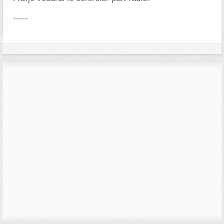
-----