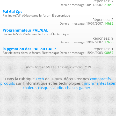
Réponses:
7
Dernier message:
30/11/2007,
21h50
Pal Gal Cpc
Par invite7d4a64ab dans le forum Électronique
Réponses:
2
Dernier message:
10/07/2007,
14h32
Programmateur PAL/GAL
Par invite55fe29e6 dans le forum Électronique
Réponses:
9
Dernier message:
19/02/2007,
17h56
la pgmation des PAL ou GAL ?
Réponses:
1
Par elektrax dans le forum Électronique
Dernier message:
15/04/2003,
08h57
Fuseau horaire GMT +1. Il est actuellement
07h29
.
Dans la rubrique
Tech
de Futura, découvrez nos
comparatifs
produits
sur l'informatique et les technologies :
imprimantes laser
couleur
,
casques audio
,
chaises gamer
...