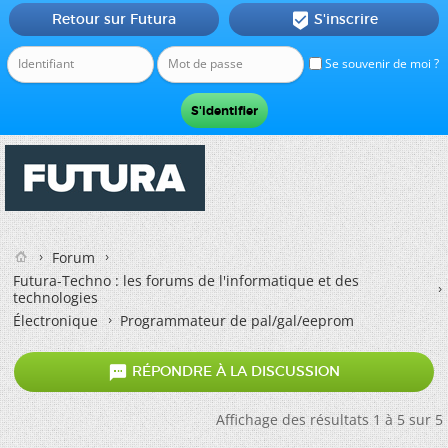
Retour sur Futura
S'inscrire

Se souvenir de moi ?
Forum
Futura-Techno : les forums de l'informatique et des
technologies
Électronique
Programmateur de pal/gal/eeprom

RÉPONDRE À LA DISCUSSION
Affichage des résultats 1 à 5 sur 5