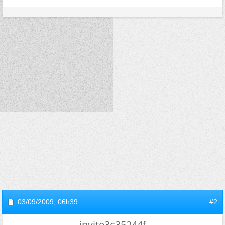
03/09/2009,
06h39
#2
invite3c35244f