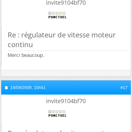
invite9104bf70
Re : régulateur de vitesse moteur
continu
Merci beaucoup.
19/09/2009,
15h51
#17
invite9104bf70