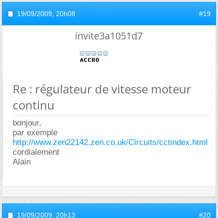
19/09/2009,
20h08
#19
invite3a1051d7
Re : régulateur de vitesse moteur
continu
bonjour,
par exemple
http://www.zen22142.zen.co.uk/Circuits/cctindex.html
cordialement
Alain
19/09/2009,
20h13
#20