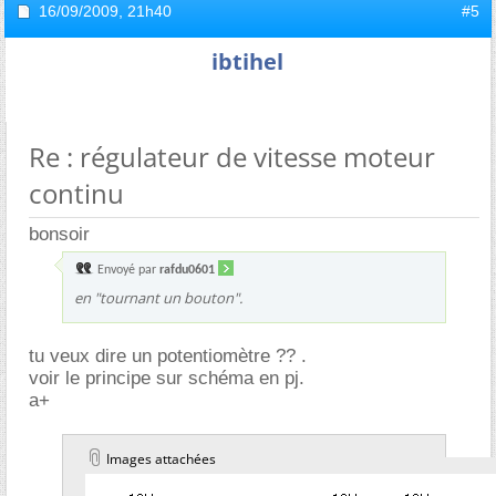
16/09/2009,
21h40
#5
ibtihel
Re : régulateur de vitesse moteur
continu
bonsoir
Envoyé par
rafdu0601
en "tournant un bouton".
tu veux dire un potentiomètre ?? .
voir le principe sur schéma en pj.
a+
Images attachées