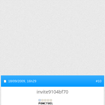
18/09/2009,
16h29
#10
invite9104bf70