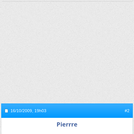
16/10/2009,
19h03
#2
Pierrre